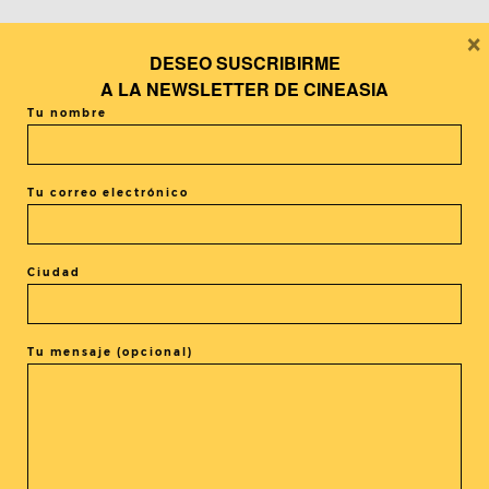
×
DESEO SUSCRIBIRME
A LA
NEWSLETTER DE CINEASIA
Tu nombre
Tu correo electrónico
Podcast
In the Mood for CineAsia Vol2:
El cine asiático en las
Ciudad
plataformas online
Tu mensaje (opcional)
1
2
3
…
5