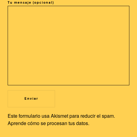
Tu mensaje (opcional)
COMPARTIR LA ENTRADA
@cineasia.online
SUSCRÍBETE A NUESTRA
Newsletter
Utilizamos cookies propias y de terceros para mejorar nuestros
servicios y la experiencia de usuario. Si continuas navegando,
Este formulario usa Akismet para reducir el spam.
consideramos que acepta su uso. Puedes cambiar la
Aprende cómo se procesan tus datos.
configuración u obtener más información.
Leer más
Aceptar