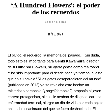
‘A Hundred Flowers’: el poder
de los recuerdos
Agenda
Estreno cine
Contacto
16/06/2023
El olvido, el recuerdo, la memoria del pasado… Sin duda,
©2026 COPYRIGHT FLOTHEMES
todo esto es importante para
Genki Kawamura
, director
de
A Hundred Flowers
, su
opera prima
como realizador.
Y ha sido importante para él desde hace ya tiempo, puesto
que en su novela “Si los gatos desaparecieran del mundo”
(publicada en 2012) ya se revelaba este hecho: un
misterioso personaje (¿ángel/demonio?) proponía al joven
cartero protagonista, al cual le acaban de diagnosticar una
enfermedad terminal, alargar un día de vida por cada objeto
animado o inanimado del que se fuera deshaciendo. El