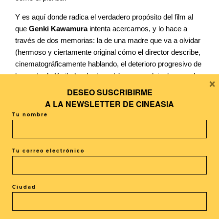
Y es aquí donde radica el verdadero propósito del film al
que
Genki Kawamura
intenta acercarnos, y lo hace a
través de dos memorias: la de una madre que va a olvidar
(hermoso y ciertamente original cómo el director describe,
cinematográficamente hablando, el deterioro progresivo de
la mente de Yuriko); y la de un hijo que no deja de recordar.
×
DESEO SUSCRIBIRME
A Hundred Flowers
es un bello, delicado e intimista
A LA
NEWSLETTER DE CINEASIA
primer trabajo detrás de las cámaras (ya lo único que le
Tu nombre
faltaba después de una importante carrera como productor,
escritor y guionista) de
Genki Kawamura
. No saldremos
indiferentes después de su visionado.
Tu correo electrónico
Por Gloria Fernández
Ciudad