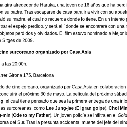
ama gira alrededor de Haruka, una joven de 16 años que ha perd
on su padre. Tras escaparse de casa para ir a vivir con su abue
ó su madre, el cual no recuerda donde lo tiene. En un intento p
rar el espejo perdido, y será allí donde se encontrará con una m
s objetos perdidos y olvidados. El film estuvo nominado a Mejor
e Sitges de 2009.
 cine surcoreano organizado por Casa Asia
a las 20:00h.
rrer Girona 175, Barcelona
iclo de cine coreano, organizado por Casa Asia en colaboración 
concluirá el próximo 30 de mayo. La película del próximo sába
ng
, el cual tiene pensado que sea la primera entrega de una trilo
llas surcoreanas, como
Lee Jung-jae
(
El gran golpe
),
Choi Min
g-min
(
Ode to my Father
). Un joven policía se infiltra en el
Gol
ea del Sur. Tras la presunta accidental muerte del jefe del si