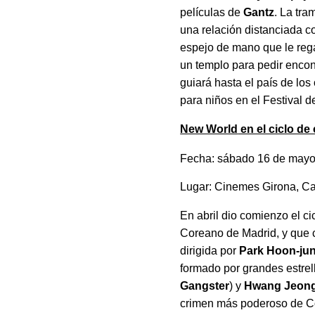
películas de
Gantz
. La tr
una relación distanciada c
espejo de mano que le regal
un templo para pedir encont
guiará hasta el país de lo
para niños en el Festival d
New World
en el ciclo de
Fecha: sábado 16 de mayo 
Lugar: Cinemes Girona, Ca
En abril dio comienzo el c
Coreano de Madrid, y que 
dirigida por
Park Hoon-ju
formado por grandes estre
Gangster
) y
Hwang Jeon
crimen más poderoso de Cor