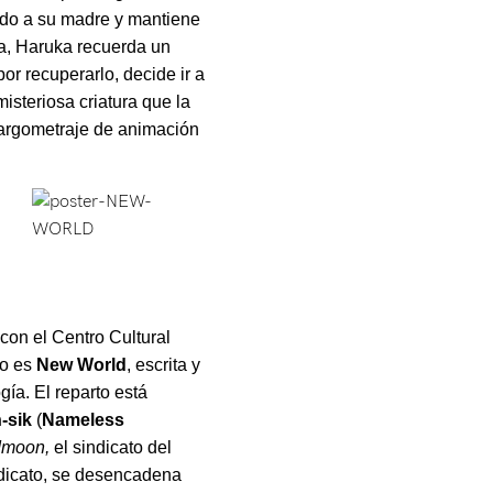
ido a su madre y mantiene
la, Haruka recuerda un
or recuperarlo, decide ir a
isteriosa criatura que la
 largometraje de animación
con el Centro Cultural
do es
New World
, escrita y
gía. El reparto está
-sik
(
Nameless
dmoon,
el sindicato del
ndicato, se desencadena