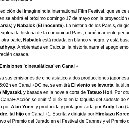
dición del ImagineIndia International Film Festival, que se cel
en se abrirá el próximo domingo 17 de mayo con la proyección
Parsis
) y
Nabalok
(
El inocente
). La historia de los Parsis, dirig
 explora la historia de la comunidad Parsi, numéricamente pequ
otra parte,
Nabalok
está rodada en blanco y negro, y está bas
adhyay
. Ambientada en Calcuta, la historia narra el apego emo
recién casada.
Emisiones ‘cineasiáticas’ en Canal +
a sus emisiones de cine asiático a dos producciones japones
05:02h en Canal +DCine, se emitirá
El viento se levanta
, la úl
 Miyazaki
, y basada en la novela corta de
Tatsuo Hori
. Por ot
Canal+ Acción se emitirá el éxito en la taquilla del sudeste de 
do por
Alan Yuen
, y producida y protagonizada por
Andy Lau
(
U
dre, tal hijo
en Canal +1. Escrita y dirigida por
Hirokazu Kore
tuvo el Premio del Jurado en el Festival de Cannes y el Premio d
.