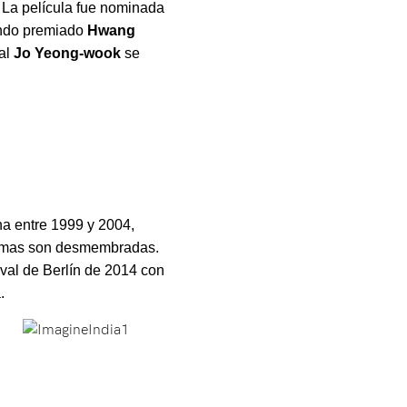
. La película fue nominada
iendo premiado
Hwang
cal
Jo Yeong-wook
se
na entre 1999 y 2004,
ctimas son desmembradas.
tival de Berlín de 2014 con
.