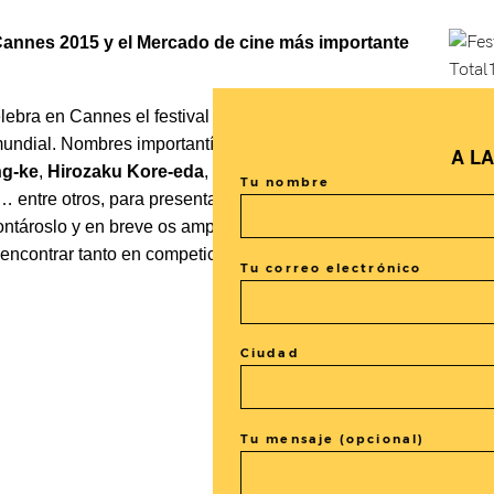
Cannes 2015 y el Mercado de cine más importante
lebra en Cannes el festival y mercado de cine más relevante y p
mundial. Nombres importantísimos de la cinematografía mundial,
A L
ng-ke
,
Hirozaku Kore-eda
,
Naomi Kawase
,
Apichatpong Wee
Tu nombre
… entre otros, para presentar en las distintas secciones del cer
contároslo y en breve os ampliaremos la información sobre el Fe
encontrar tanto en competición como en el mercado. Estad aten
Tu correo electrónico
Ciudad
Tu mensaje (opcional)