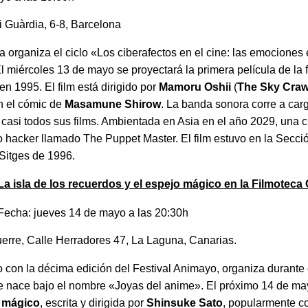
i Guàrdia, 6-8, Barcelona
 organiza el ciclo «Los ciberafectos en el cine: las emociones 
. El miércoles 13 de mayo se proyectará la primera película de la
en 1995. El film está dirigido por
Mamoru Oshii
(
The Sky Craw
 el cómic de
Masamune Shirow
. La banda sonora corre a ca
 casi todos sus films. Ambientada en Asia en el año 2029, una ci
 hacker llamado The Puppet Master. El film estuvo en la Sección
 Sitges de 1996.
La isla de los recuerdos y el espejo mágico
en la Filmoteca 
Fecha: jueves 14 de mayo a las 20:30h
erre, Calle Herradores 47, La Laguna, Canarias.
o con la décima edición del Festival Animayo, organiza durante
 nace bajo el nombre «Joyas del anime». El próximo 14 de ma
o mágico
, escrita y dirigida por
Shinsuke Sato
, popularmente co