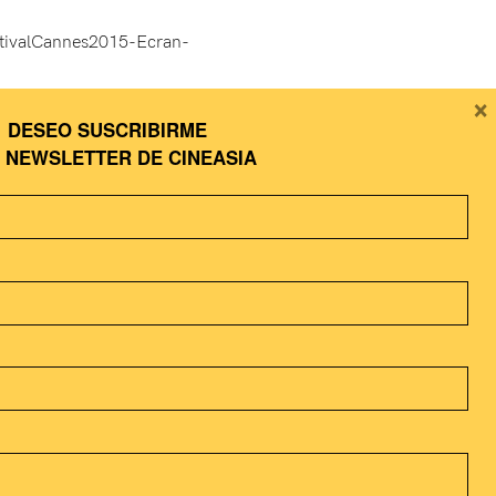
×
restigioso dentro de la
DESEO SUSCRIBIRME
 y cómo no, asiática
A
NEWSLETTER DE CINEASIA
rasethakul
,
Hou Hsiao-
tamen sus últimos trabajos.
stival y las novedades
tos!!