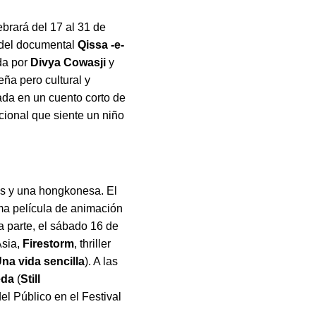
ebrará del 17 al 31 de
 del documental
Qissa -e-
ida por
Divya Cowasji
y
eña pero cultural y
ada en un cuento corto de
cional que siente un niño
as y una hongkonesa. El
tima película de animación
ra parte, el sábado 16 de
Asia,
Firestorm
, thriller
na vida sencilla
). A las
eda
(
Still
el Público en el Festival