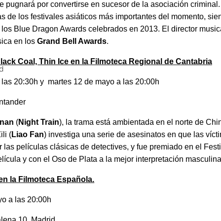
e pugnará por convertirse en sucesor de la asociación criminal
ías de los festivales asiáticos más importantes del momento, s
 los Blue Dragon Awards celebrados en 2013. El director musi
sica en los
Grand Bell Awards
.
lack Coal, Thin Ice
en la Filmoteca Regional de Cantabria
 las 20:30h y martes 12 de mayo a las 20:00h
antander
inan
(
Night Train
), la trama está ambientada en el norte de Chi
li (
Liao Fan
) investiga una serie de asesinatos en que las ví
or las películas clásicas de detectives, y fue premiado en el Fes
lícula y con el Oso de Plata a la mejor interpretación masculina
en la Filmoteca Española.
o a las 20:00h
alena 10, Madrid