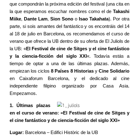
que compondrán la próxima edición del festival (una cita en
la que esperamos escuchar nombres como el de
Takashi
Miike
,
Dante Lam
,
Sion Sono
o
Isao Takahata
). Por otra
Blog
parte, si sois amantes del fantástico y os encontráis del 14
al 18 de julio en Barcelona, os recomendamos el curso de
verano que ofrece la UB dentro de su oferta de El Juliols de
Agenda
la UB: «
El Festival de cine de Sitges y el cine fantástico
y la ciencia-ficción del siglo XXI
«. Todavía estás a
tiempo de optar a una de las últimas plazas. Además,
Contacto
empiezan los ciclos
8 Países 8 Historias
y
Cine Solidario
en Caixaforum Barcelona, y el dedicado al cine
independiente filipino organizado por Casa Asia.
Empezamos.
©2026 COPYRIGHT FLOTHEMES
1. Últimas plazas
en el curso de verano: «El Festival de cine de Sitges y
el cine fantástico y de ciencia-ficción del siglo XXI»
Lugar:
Barcelona – Edifici Històric de la UB