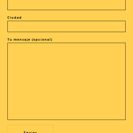
Más información
:
Canal + Xtra
Ciudad
Tu mensaje (opcional)
COMPARTIR LA ENTRADA
@cineasia.online