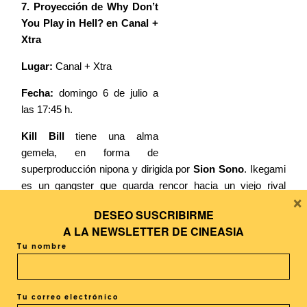
7. Proyección de Why Don’t
You Play in Hell? en Canal +
Xtra
Lugar:
Canal + Xtra
Fecha:
domingo 6 de julio a
las 17:45 h.
Kill Bill
tiene una alma
gemela, en forma de
superproducción nipona y dirigida por
Sion Sono
. Ikegami
es un gangster que guarda rencor hacia un viejo rival
×
llamado Muto, de cuya hija Himizu siempre ha estado
DESEO SUSCRIBIRME
enamorado. Hirata, un director de cine, y un hombre
A LA
NEWSLETTER DE CINEASIA
llamado Kouji , también se ven involucrados en este
Tu nombre
enredo. Los yakuzas, el gore, el humor histriónico y los
entresijos del cine se mezclan en la explosiva última
película de Shion Sono, inédita en España.
Tu correo electrónico