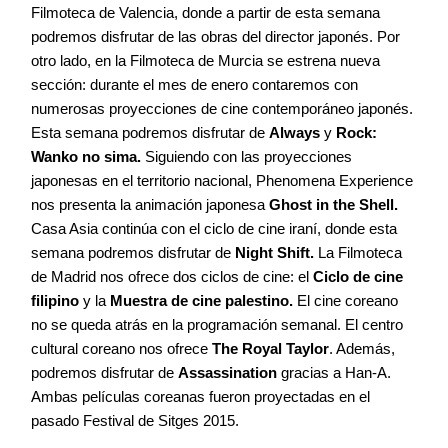
Cursos
Filmoteca de Valencia, donde a partir de esta semana
podremos disfrutar de las obras del director japonés. Por
otro lado, en la Filmoteca de Murcia se estrena nueva
Equipo
sección: durante el mes de enero contaremos con
numerosas proyecciones de cine contemporáneo japonés.
Esta semana podremos disfrutar de
Always
y
Rock:
Blog
Wanko no sima.
Siguiendo con las proyecciones
japonesas en el territorio nacional, Phenomena Experience
nos presenta la animación japonesa
Ghost in the Shell.
Agenda
Casa Asia continúa con el ciclo de cine iraní, donde esta
semana podremos disfrutar de
Night Shift.
La Filmoteca
de Madrid nos ofrece dos ciclos de cine: el
Ciclo de cine
Contacto
filipino
y la
Muestra de cine palestino.
El cine coreano
no se queda atrás en la programación semanal. El centro
cultural coreano nos ofrece
The Royal Taylor
. Además,
podremos disfrutar de
Assassination
gracias a Han-A.
Ambas películas coreanas fueron proyectadas en el
©2026 COPYRIGHT FLOTHEMES
pasado Festival de Sitges 2015.