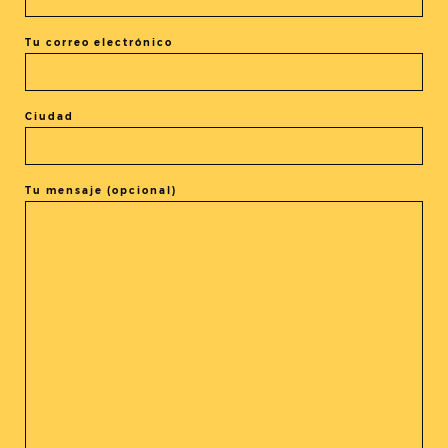
Tu correo electrónico
Ciudad
COMPARTIR LA ENTRADA
Tu mensaje (opcional)
@cineasia.online
SUSCRÍBETE A NUESTRA
Newsletter