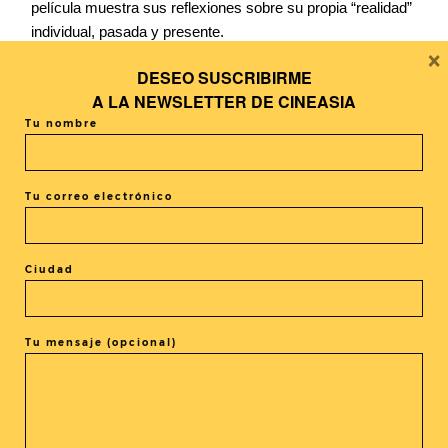
película muestra sus reflexiones sobre su propia “realidad”
individual, pasada y presente.
×
DESEO SUSCRIBIRME
A LA
NEWSLETTER DE CINEASIA
Tu nombre
Tu correo electrónico
Ciudad
COMPARTIR LA ENTRADA
Tu mensaje (opcional)
@cineasia.online