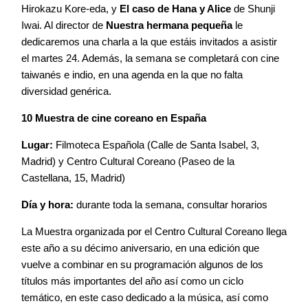
Hirokazu Kore-eda, y
El caso de Hana y Alice
de Shunji
Equipo
Iwai. Al director de
Nuestra hermana pequeña
le
dedicaremos una charla a la que estáis invitados a asistir
el martes 24. Además, la semana se completará con cine
Blog
taiwanés e indio, en una agenda en la que no falta
diversidad genérica.
10 Muestra de cine coreano en España
Agenda
Lugar:
Filmoteca Española (Calle de Santa Isabel, 3,
Madrid) y Centro Cultural Coreano (Paseo de la
Contacto
Castellana, 15, Madrid)
Día y hora:
durante toda la semana, consultar horarios
La Muestra organizada por el Centro Cultural Coreano llega
©2026 COPYRIGHT FLOTHEMES
este año a su décimo aniversario, en una edición que
vuelve a combinar en su programación algunos de los
títulos más importantes del año así como un ciclo
temático, en este caso dedicado a la música, así como