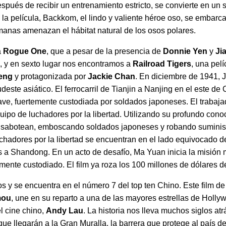
spués de recibir un entrenamiento estricto, se convierte en un
 la película, Backkom, el lindo y valiente héroe oso, se embar
anas amenazan el hábitat natural de los osos polares.
a
Rogue One
, que a pesar de la presencia de
Donnie Yen
y
Ji
la, y en sexto lugar nos encontramos a
Railroad Tigers
, una pel
eng
y protagonizada por
Jackie Chan
. En diciembre de 1941, 
deste asiático. El ferrocarril de Tianjin a Nanjing en el este de
clave, fuertemente custodiada por soldados japoneses. El trabaj
quipo de luchadores por la libertad. Utilizando su profundo cono
o sabotean, emboscando soldados japoneses y robando suminist
chadores por la libertad se encuentran en el lado equivocado de
 a Shandong. En un acto de desafío, Ma Yuan inicia la misión 
temente custodiado. El film ya roza los 100 millones de dólares 
s y se encuentra en el número 7 del top ten Chino. Este film de f
mou
, une en su reparto a una de las mayores estrellas de Holl
l cine chino,
Andy Lau
. La historia nos lleva muchos siglos at
que llegarán a la Gran Muralla, la barrera que protege al país 