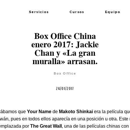
Servicios
Cursos
Equipo
Box Office China
enero 2017: Jackie
Chan y «La gran
muralla» arrasan.
Box Office
24/01/2017
trábamos que
Your Name
de
Makoto Shinkai
era la película qu
wán, pues en todos ellos aparecía en una posición u otra. Est
reemplazada por
The Great Wall
, una de las películas chinas co