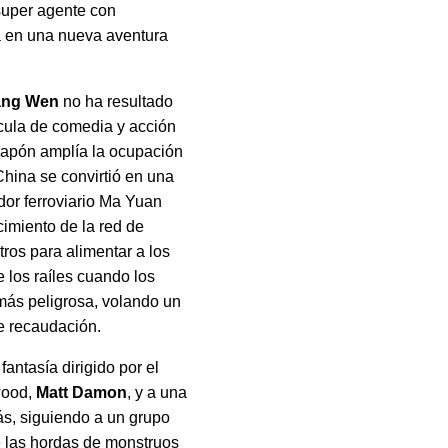
 super agente con
ca en una nueva aventura
ang Wen
no ha resultado
ícula de comedia y acción
Japón amplía la ocupación
 China se convirtió en una
ador ferroviario Ma Yuan
cimiento de la red de
ros para alimentar a los
 los raíles cuando los
más peligrosa, volando un
de recaudación.
antasía dirigido por el
ywood,
Matt Damon
, y a una
rás, siguiendo a un grupo
de las hordas de monstruos