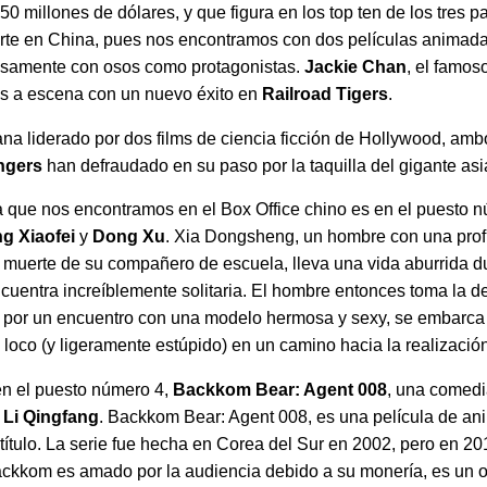
 millones de dólares, y que figura en los top ten de los tres p
te en China, pues nos encontramos con dos películas animadas
samente con osos como protagonistas.
Jackie Chan
, el famos
s a escena con un nuevo éxito en
Railroad Tigers
.
ana liderado por dos films de ciencia ficción de Hollywood, amb
ngers
han defraudado en su paso por la taquilla del gigante asi
ca que nos encontramos en el Box Office chino es en el puesto 
g Xiaofei
y
Dong Xu
. Xia Dongsheng, un hombre con una pro
ica muerte de su compañero de escuela, lleva una vida aburrida 
cuentra increíblemente solitaria. El hombre entonces toma la de
do por un encuentro con una modelo hermosa y sexy, se embarca
 loco (y ligeramente estúpido) en un camino hacia la realizació
 en el puesto número 4,
Backkom Bear: Agent 008
, una comedi
r
Li Qingfang
. Backkom Bear: Agent 008, es una película de an
título. La serie fue hecha en Corea del Sur en 2002, pero en 20
ackkom es amado por la audiencia debido a su monería, es un