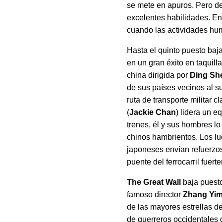
se mete en apuros. Pero de
excelentes habilidades. En
cuando las actividades hum
Hasta el quinto puesto baj
en un gran éxito en taquil
china dirigida por
Ding Sh
de sus países vecinos al su
ruta de transporte militar 
(
Jackie Chan
) lidera un e
trenes, él y sus hombres l
chinos hambrientos. Los lu
japoneses envían refuerzos
puente del ferrocarril fuer
The Great Wall
baja puesto
famoso director
Zhang Yi
de las mayores estrellas de
de guerreros occidentales 