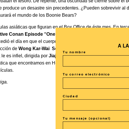
ebatan el tesoro. De repente, una oscuridad se cierne sobre el 
se produce un desastre sin precedentes. ¿Pueden sobrevivir al
staurará el mundo de los Boonie Bears?
las asiáticas que figuran en el Box Office de éste mes. En terce
tive Conan Episode “One”
, un especial de dos horas que cele
cedió el día en que el cuerpo adolescente de Shinichi se transf
A L
ucción de
Wong Kar-Wai
See You Tomorrow
, donde una jove
Tu nombre
e es infiel, dirigida por
Jiajia Zhang.
Y en sexto puesto nos e
siática que encontramos en Hong Kong es
The Great Wall
, que s
ículas.
Tu correo electrónico
iga.
Ciudad
Tu mensaje (opcional)