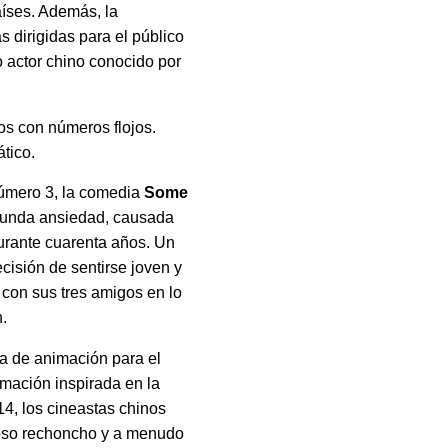
aíses. Además, la
 dirigidas para el público
o actor chino conocido por
os con números flojos.
ático.
número 3, la comedia
Some
funda ansiedad, causada
durante cuarenta años. Un
cisión de sentirse joven y
 con sus tres amigos en lo
n.
a de animación para el
imación inspirada en la
14, los cineastas chinos
 oso rechoncho y a menudo