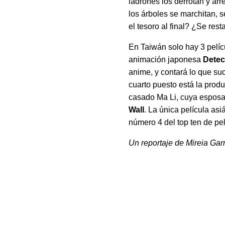
ladrones los derrotan y arr
los árboles se marchitan, 
el tesoro al final? ¿Se re
En Taiwán solo hay 3 pelícu
animación japonesa
Detec
anime, y contará lo que su
cuarto puesto está la prod
casado Ma Li, cuya esposa l
Wall
. La única película a
número 4 del top ten de pel
Un reportaje de Mireia Garr