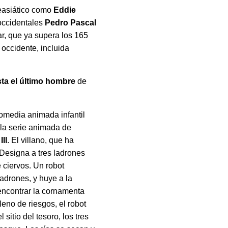
neasiático como
Eddie
 occidentales
Pedro Pascal
r, que ya supera los 165
occidente, incluida
ta el último hombre
de
comedia animada infantil
 la serie animada de
II
. El villano, que ha
 Designa a tres ladrones
 ciervos. Un robot
ladrones, y huye a la
encontrar la cornamenta
leno de riesgos, el robot
itio del tesoro, los tres