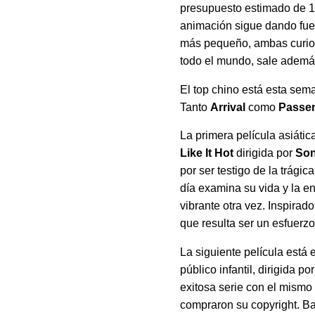
presupuesto estimado de 150
animación sigue dando fuer
más pequeño, ambas curio
todo el mundo, sale ademá
El top chino está esta sem
Tanto
Arrival
como
Passe
La primera película asiáti
Like It Hot
dirigida por
Son
por ser testigo de la trág
día examina su vida y la en
vibrante otra vez. Inspira
que resulta ser un esfuerzo
La siguiente película está
público infantil, dirigida po
exitosa serie con el mismo 
compraron su copyright. B