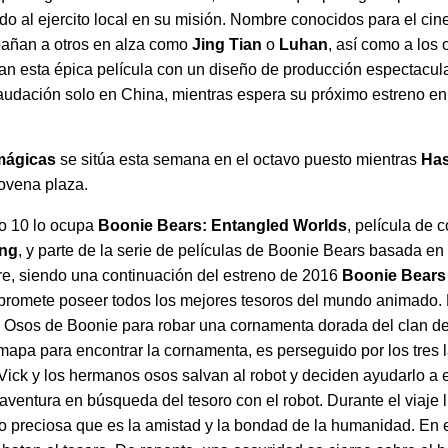
do al ejercito local en su misión. Nombre conocidos para el ci
ñan a otros en alza como
Jing Tian
o
Luhan
, así como a los
n esta épica película con un diseño de producción espectacula
audación solo en China, mientras espera su próximo estreno en 
mágicas
se sitúa esta semana en el octavo puesto mientras
Has
ovena plaza.
ro 10 lo ocupa
Boonie Bears: Entangled Worlds
, película de 
ang
, y parte de la serie de películas de Boonie Bears basada en
re, siendo una continuación del estreno de 2016
Boonie Bears I
z, promete poseer todos los mejores tesoros del mundo animado.
s Osos de Boonie para robar una cornamenta dorada del clan de
 mapa para encontrar la cornamenta, es perseguido por los tres 
Vick y los hermanos osos salvan al robot y deciden ayudarlo a 
 aventura en búsqueda del tesoro con el robot. Durante el viaje l
preciosa que es la amistad y la bondad de la humanidad. En el s