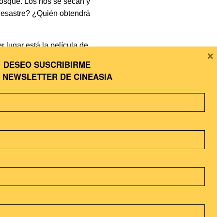
bosque. Los ríos se secan y
 desastre? ¿Quién obtendrá
r lugar está la película de
×
bra el 20 aniversario del
DESEO SUSCRIBIRME
ormó en el de un niño. En
A
NEWSLETTER DE CINEASIA
n se enamora del pintor
ncontramos con
The Great
e encuentra en el puesto