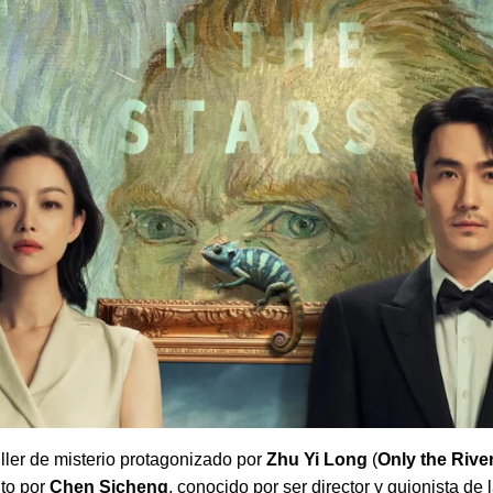
iller de misterio protagonizado por
Zhu Yi Long
(
Only the Rive
ito por
Chen Sicheng
, conocido por ser director y guionista de 