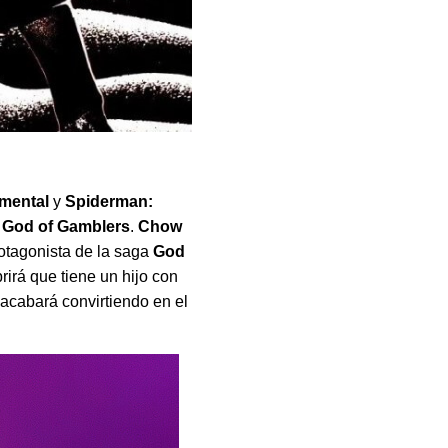
emental
y
Spiderman:
e God of Gamblers
.
Chow
rotagonista de la saga
God
irá que tiene un hijo con
acabará convirtiendo en el