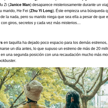
Mu Zi (
Janice Man
) desaparece misteriosamente durante un viaj
u marido, He Fei (
Zhu Yi Long
). Éste empieza una búsqueda q
de la nada, pero su marido niega que sea ella a pesar de que e
 con giros, secretos y cada vez más misterios…
rs
en taquilla ha dejado poco espacio para los demás estrenos
enarse un día antes, lo que supuso un estreno de más de 20 mil
o en una segunda posición con una recaudación mucho más mod
ockbuster
.