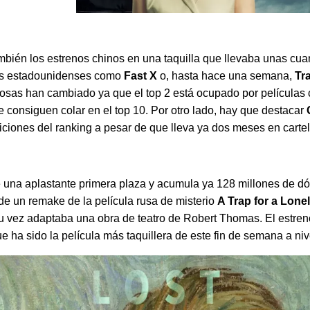
ambién los estrenos chinos en una taquilla que llevaba unas c
es estadounidenses como
Fast X
o, hasta hace una semana,
Tr
osas han cambiado ya que el top 2 está ocupado por películas c
e consiguen colar en el top 10. Por otro lado, hay que destacar
iciones del ranking a pesar de que lleva ya dos meses en cartel
una aplastante primera plaza y acumula ya 128 millones de dól
a de un remake de la película rusa de misterio
A Trap for a Lon
u vez adaptaba una obra de teatro de Robert Thomas. El estreno
ue ha sido la película más taquillera de este fin de semana a ni