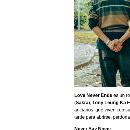
Love Never Ends
es un r
(
Sakra
),
Tony Leung Ka F
ancianos, que viven con s
tarde para abrirse, perdona
Never Say Never