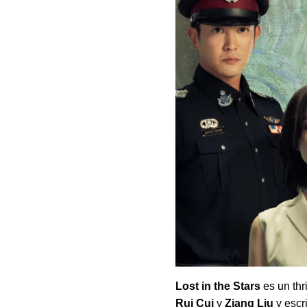
Lost in the Stars
es un thr
Rui Cui
y
Ziang Liu
y escr