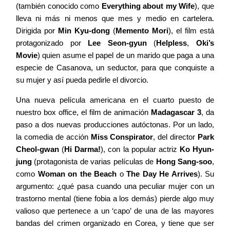
(también conocido como
Everything about my Wife
), que
lleva ni más ni menos que mes y medio en cartelera.
Dirigida por
Min Kyu-dong
(
Memento Mori
), el film está
protagonizado por
Lee Seon-gyun
(
Helpless
,
Oki’s
Movie
) quien asume el papel de un marido que paga a una
especie de Casanova, un seductor, para que conquiste a
su mujer y así pueda pedirle el divorcio.
Una nueva película americana en el cuarto puesto de
nuestro box office, el film de animación
Madagascar 3
, da
paso a dos nuevas producciones autóctonas. Por un lado,
la comedia de acción
Miss Conspirator
, del director
Park
Cheol-gwan
(
Hi Darma!
), con la popular actriz
Ko Hyun-
jung
(protagonista de varias películas de
Hong Sang-soo
,
como
Woman on the Beach
o
The Day He Arrives
). Su
argumento: ¿qué pasa cuando una peculiar mujer con un
trastorno mental (tiene fobia a los demás) pierde algo muy
valioso que pertenece a un ‘capo’ de una de las mayores
bandas del crimen organizado en Corea, y tiene que ser