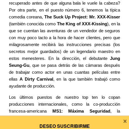
recuperado antes de que alguna bala le vuele la cabeza?
Por otra parte, en el puesto número 6, tenemos la típica
comedia coreana,
The Suck Up Project: Mr. XXX-Kisser
(también conocida como
The King of XXX-Kissing
), en la
que se cuentan las aventuras de un vendedor de seguros
con muy poco tacto a la hora de hacer clientes, pero que
milagrosamente recibirá las instrucciones precisas (los
secretos mejor guardados) de un legendario maestro en
estos menesteres. En la dirección, el debutante
Jung
Seung-Gu
, que se pasa detrás de las cámaras después
de trabajar como actor en unas cuantas películas entre
ellas
A Dirty Carnival
, en la que también trabajó como
ayudante de producción.
Los últimos puestos de nuestro top ten lo copan
producciones internacionales, como la co-producción
francesa-americana
MS1: Máxima Seguridad
, la
×
esperada por estos lares superproducción
Prometheus
y
la ‘alienígena’
Men in Black III
, a excepción de la posición
DESEO SUSCRIBIRME