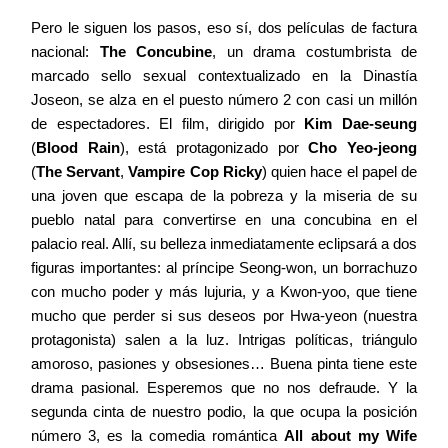
Pero le siguen los pasos, eso sí, dos películas de factura
nacional:
The Concubine
, un drama costumbrista de
Contacto
marcado sello sexual contextualizado en la Dinastía
Joseon, se alza en el puesto número 2 con casi un millón
de espectadores. El film, dirigido por
Kim Dae-seung
(
Blood Rain
), está protagonizado por
Cho Yeo-jeong
(
The Servant
,
Vampire Cop Ricky
) quien hace el papel de
©2026 COPYRIGHT FLOTHEMES
una joven que escapa de la pobreza y la miseria de su
pueblo natal para convertirse en una concubina en el
palacio real.
Allí, su belleza inmediatamente eclipsará a dos
figuras importantes: al príncipe Seong-won, un borrachuzo
con mucho poder y más lujuria, y a Kwon-yoo, que tiene
mucho que perder si sus deseos por Hwa-yeon (nuestra
protagonista) salen a la luz. Intrigas políticas, triángulo
amoroso, pasiones y obsesiones… Buena pinta tiene este
drama pasional. Esperemos que no nos defraude. Y la
segunda cinta de nuestro podio, la que ocupa la posición
número 3, es la comedia romántica
All about my Wife