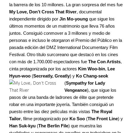
la barrera de los 10 millones. La gran sorpresa del mes fue
My Love, Don’t Cross That River
, documental
independiente dirigido por
Jin Mo-young
que sigue los
últimos momentos de un matrimonio que lleva 76 años
juntos. Consiguió conmover a 3 millones y medio de
personas e incluso le otorgaron el Premio del Público en la
pasada edición del DMZ International Documentary Film
Festival. Otro título surcoreano que destacó en los cines
con más de 1.700.000 espectadores fue
The Con Artists
,
cinta protagonizada por los actores
Kim Woo-bin
,
Lee
Hyun-woo
(
Secreatly, Greatly
) y
Ko Chang-seok
(
Sympathy for
Lady
Vengeance
), que sigue los
pasos de una banda de ladrones de élite que pretende
robar en una importante joyería. También consiguió un
puesto entre las diez películas más vistas
The Royal
Tailor
, filme protagonizado por
Ko Soo
(
The Front Line
) y
Han Suk-kyu
(
The Berlin File
) que muestra las
rivalidades y esperanzas de aquellos que trabajaban en la