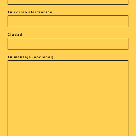
la malvada Reina de Nieve.
Tu correo electrónico
Una información de Julia Ibargoyen (CineAsia)
Ciudad
Tu mensaje (opcional)
COMPARTIR LA ENTRADA
@cineasia.online