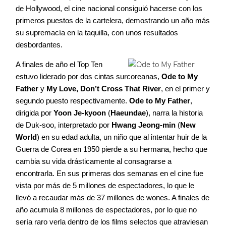
Agenda
de Hollywood, el cine nacional consiguió hacerse con los
primeros puestos de la cartelera, demostrando un año más
su supremacía en la taquilla, con unos resultados
Contacto
desbordantes.
A finales de año el Top Ten
estuvo liderado por dos cintas surcoreanas,
Ode to My
Father
y
My Love, Don’t Cross That River
, en el primer y
©2026 COPYRIGHT FLOTHEMES
segundo puesto respectivamente.
Ode to My Father
,
dirigida por
Yoon Je-kyoon
(
Haeundae
), narra la historia
de Duk-soo, interpretado por
Hwang Jeong-min
(
New
World
) en su edad adulta, un niño que al intentar huir de la
Guerra de Corea en 1950 pierde a su hermana, hecho que
cambia su vida drásticamente al consagrarse a
encontrarla. En sus primeras dos semanas en el cine fue
vista por más de 5 millones de espectadores, lo que le
llevó a recaudar más de 37 millones de wones. A finales de
año acumula 8 millones de espectadores, por lo que no
sería raro verla dentro de los films selectos que atraviesan