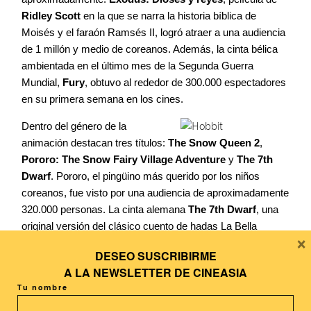
Ridley Scott
en la que se narra la historia bíblica de
Moisés y el faraón Ramsés II, logró atraer a una audiencia
de 1 millón y medio de coreanos. Además, la cinta bélica
ambientada en el último mes de la Segunda Guerra
Mundial,
Fury
, obtuvo al rededor de 300.000 espectadores
en su primera semana en los cines.
Dentro del género de la
animación destacan tres títulos:
The Snow Queen 2
,
Pororo: The Snow Fairy Village Adventure
y
The 7th
Dwarf
. Pororo, el pingüino más querido por los niños
coreanos, fue visto por una audiencia de aproximadamente
320.000 personas. La cinta alemana
The 7th Dwarf
, una
original versión del clásico cuento de hadas La Bella
×
Durmiente, atrajo a un público de 180.000 coreanos. Pero
DESEO SUSCRIBIRME
la vencedora del mes fue The Snow Queen 2, película rusa
A LA
NEWSLETTER DE CINEASIA
que obtuvo casi 500.000 espectadores desde su estreno
Tu nombre
en la última semana de diciembre, y que sigue las
aventuras de Gerda y sus amigos para salvar al mundo de