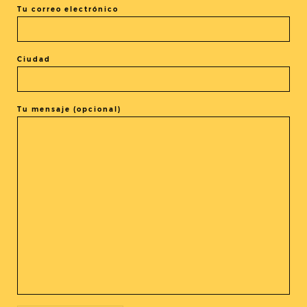
Tu correo electrónico
Un reportaje de Aida Salrach
Ciudad
Tu mensaje (opcional)
COMPARTIR LA ENTRADA
@cineasia.online