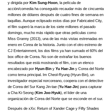
y dirigida por
Kim Sung-Hoon
, la película de
acción/comedia ha conseguido recaudar más de cincuenta
millones de dólares después de cuatro fines de semana en
taquillas. Aunque eclipsado estos días por Fabricated City,
el film superó la marca de los siete millones el pasado
domingo, mucho más rápido que otras películas como
Miss Granny (2013), una de las más vistas estrenadas en
enero en Corea de la historia. Junto con el otro estreno de
CJ Entertainment, los dos films ya han sumado el 60% del
box office de Corea. No son de extrañar los buenos
resultados que está mostrando el film, con un elenco
encabezado por
Hyun-Bin
y
Yu Hae-Jin
y Corea del Norte
como tema principal. Im Cheol-Ryung (Hyun-Bin), un
investigador especial norcoreano, coopera con el detective
de Corea del Sur Kang Jin-tae (
Yu Hae-Jin
) para capturar
a Cha Ki-Seong (
Kim Joo-Hyuk
), el líder de una
organización de Corea del Norte que se esconde en el sur.
Después de xXx: Return of Xander Cage y Fifty Shades