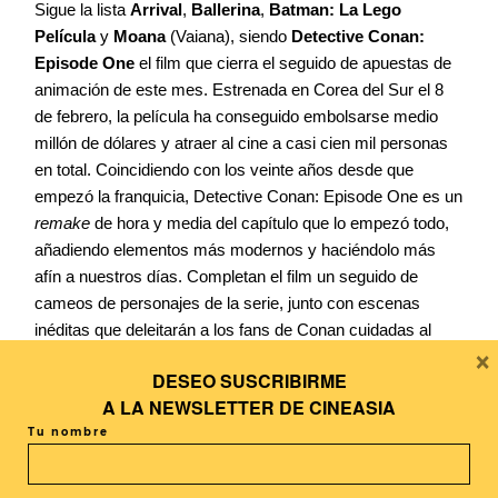
Sigue la lista
Arrival
,
Ballerina
,
Batman: La Lego
Película
y
Moana
(Vaiana), siendo
Detective Conan:
Episode One
el film que cierra el seguido de apuestas de
animación de este mes. Estrenada en Corea del Sur el 8
de febrero, la película ha conseguido embolsarse medio
millón de dólares y atraer al cine a casi cien mil personas
en total. Coincidiendo con los veinte años desde que
empezó la franquicia, Detective Conan: Episode One es un
remake
de hora y media del capítulo que lo empezó todo,
añadiendo elementos más modernos y haciéndolo más
afín a nuestros días. Completan el film un seguido de
cameos de personajes de la serie, junto con escenas
inéditas que deleitarán a los fans de Conan cuidadas al
×
detalle tanto respecto a la animación como a los guiños a
DESEO SUSCRIBIRME
los fans más dedicados. Teniendo en cuenta que la serie
A LA
NEWSLETTER DE CINEASIA
sigue emitiéndose en Corea del Sur a día de hoy, no es de
Tu nombre
extrañar que esta celebración en forma de película se haya
posicionado, aunque tímidamente, en las listas nada más
estrenarse.