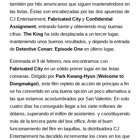
también por hits americanos que siguen manteniéndose en
Agenda
las listas. Éstas son encabezadas por las dos apuestas de
CJ Entertainment,
Fabricated City
y
Confidential
Assignment
, entrando fuerte y obteniendo muy buenas
Contacto
cifras.
The King
ha sido desplazada a un tercer lugar,
manteniendo unos buenos resultados, y dejando la entrada
de
Detective Conan: Episode One
en último lugar.
Estrenada el 9 de febrero, nos encontramos con
©2026 COPYRIGHT FLOTHEMES
Fabricated City
en un sólido primer lugar en las listas
coreanas. Dirigido por
Park Kwang-Hyun
(
Welcome to
Dongmakgol
), este film repleto de acción de principio a fin
se ha convertido en una buena opción un poco alternativa a
las que estamos acostumbrados por San Valentín. En solo
cuatro días ha conseguido llegar a los siete millones de
dólares, superando el millón de asistentes y constituyendo
más de la tercera parte del box office. Ante el buen
funcionamiento del film en taquillas, la distribuidora CJ
Entertainment ha decidido incrementar los cines en los que