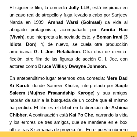
El siguiente film, la comedia
Jolly LLB
, está inspirada en
un caso real de atropello y fuga llevado a cabo por Sanjeev
Nanda en 1999.
Arshad Warsi
(
Golmaal
) da vida al
abogado protagonista, acompañado por
Amrita Rao
(
Vivah
), que interpreta a la novia de éste, y
Boman Irani
(
3
Idiots
,
Don
). Y, de nuevo, se cuela otra producción
americana:
G. I. Joe: Retaliation
. Otra obra de ciencia-
ficción, otro film de las figuras de acción G. I. Joe, con
actores como
Bruce Willis
y
Dwayne
Johnson
.
En antepenúltimo lugar tenemos otra comedia:
Mere Dad
Ki Karuti
, donde Sameer Khullar, interpretado por
Saqib
Saleem
(
Mujhse Fraaandship Karoge
) y sus amigos
habrán de salir a la búsqueda de un coche que él mismo
ha perdido. El film es el debut en la dirección de
Ashima
Chibber
. A continuación está
Kai Po Che
, narrando la vida
y los errores de tres amigos, que se mantiene en el box
office tras 8 semanas de proyección. En el puesto número
×
diez tenemos
Rangrezz
, drama con el que vuelve el