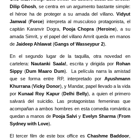
Dilip Ghosh
, se centra en un argumento bastante simple:
el héroe ha de proteger a su amada del villano.
Vidyut
Contacto
Jamwal
(
Force
) interpreta al musculoso protagonista, el
capitán Karanvir Dogra,
Pooja Chopra
(
Heroine
), a su
amada Simrit, y el papel del villano Amrit queda en manos
de
Jaideep Ahlawat
(
Gangs of Wasseypur 2
).
©2026 COPYRIGHT FLOTHEMES
En el segundo lugar de la taquilla, otra novedad en
cartelera:
Nautanki Saala!
, escrita y dirigida por
Rohan
Sippy
(
Dum Maaro Dum
). La película narra la amistad
que se forma entre RP, interpretado por
Ayushmann
Khurrana
(
Vicky Donor
), y Mandar, papel llevado a la vida
por
Kunaal Roy Kapur
(
Delhi Belly
), a quien el primero
salvará del suicidio. Las protagonistas femeninas que
acompañan a ambos hombres en esta comedia romántica
quedan a manos de
Pooja Salvi
y
Evelyn Sharma
(
From
Sydney with Love
).
El tercer film de este box office es
Chashme Baddoor
,