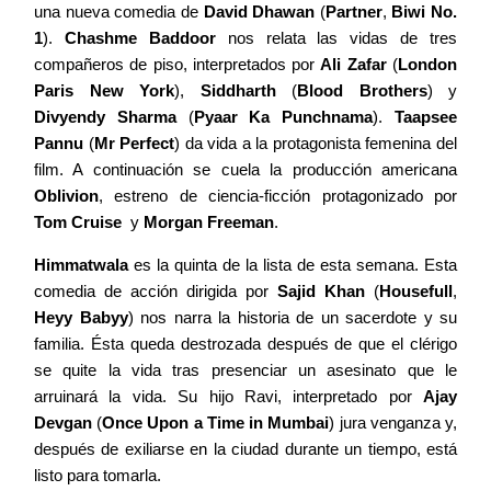
una nueva comedia de
David Dhawan
(
Partner
,
Biwi No.
1
).
Chashme Baddoor
nos relata las vidas de tres
compañeros de piso, interpretados por
Ali Zafar
(
London
Paris New York
),
Siddharth
(
Blood Brothers
) y
Divyendy Sharma
(
Pyaar Ka Punchnama
).
Taapsee
Pannu
(
Mr Perfect
) da vida a la protagonista femenina del
film. A continuación se cuela la producción americana
Oblivion
, estreno de ciencia-ficción protagonizado por
Tom Cruise
y
Morgan Freeman
.
Himmatwala
es la quinta de la lista de esta semana. Esta
comedia de acción dirigida por
Sajid Khan
(
Housefull
,
Heyy Babyy
) nos narra la historia de un sacerdote y su
familia. Ésta queda destrozada después de que el clérigo
se quite la vida tras presenciar un asesinato que le
arruinará la vida. Su hijo Ravi, interpretado por
Ajay
Devgan
(
Once Upon a Time in Mumbai
) jura venganza y,
después de exiliarse en la ciudad durante un tiempo, está
listo para tomarla.