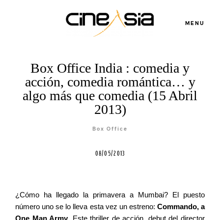
MENU
Box Office India : comedia y
acción, comedia romántica… y
Servicios
algo más que comedia (15 Abril
2013)
Cursos
Box Office
Equipo
08/05/2013
Blog
¿Cómo ha llegado la primavera a Mumbai? El puesto
número uno se lo lleva esta vez un estreno:
Commando, a
Agenda
One Man Army
. Este thriller de acción, debut del director