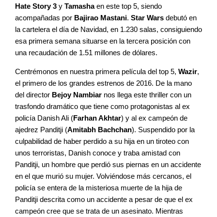
Hate
Story
3
y
Tamasha
en este top 5, siendo
Agenda
acompañadas por
Bajirao
Mastani
.
Star Wars
debutó en
la cartelera el día de Navidad, en 1.230 salas, consiguiendo
Contacto
esa primera semana situarse en la tercera posición con
una recaudación de 1.51 millones de dólares.
Centrémonos en nuestra primera película del top 5,
Wazir
,
el primero de los grandes estrenos de 2016. De la mano
del director
Bejoy Nambiar
nos llega este thriller con un
©2026 COPYRIGHT FLOTHEMES
trasfondo dramático que tiene como protagonistas al ex
policía Danish Ali (
Farhan Akhtar
) y al ex campeón de
ajedrez Panditji (
Amitabh Bachchan
). Suspendido por la
culpabilidad de haber perdido a su hija en un tiroteo con
unos terroristas, Danish conoce y traba amistad con
Panditji, un hombre que perdió sus piernas en un accidente
en el que murió su mujer. Volviéndose más cercanos, el
policía se entera de la misteriosa muerte de la hija de
Panditji descrita como un accidente a pesar de que el ex
campeón cree que se trata de un asesinato. Mientras