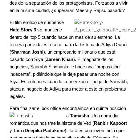
des de la separación de los protagonistas. Forzados a vivir
en la misma ciudad, ¿superarán Meera y Raj su pasado?
El film erótico de suspense
Hate Story 3
se mantiene
dentro del top 5 cuando hace un mes de su estreno. La
tercera parte de esta serie narra la historia de Adiya Diwan
(
Sharman Joshi
), un empresario millonario que está
casado con Siya (
Zareen Khan
). El magnate de los
negocios, Saurabh Singhania, le hace una “proposición
indecente”, pidiéndole que le deje pasar una noche con
Siya. Es entonces cuando comienzan el juego de Saurabh;
ataca al negocio de Adiya para meter a este en problemas
legales.
Para finalizar el box office encontramos en quinta posición
a
Tamasha
. Una comedia
romántica que nos trae la historia de Ved (
Ranbir Kapoor
)
y Tara (
Deepika Padukone
). Tara es una joven India que
tras perderlo todo le es imposible salir de Córcega. Es