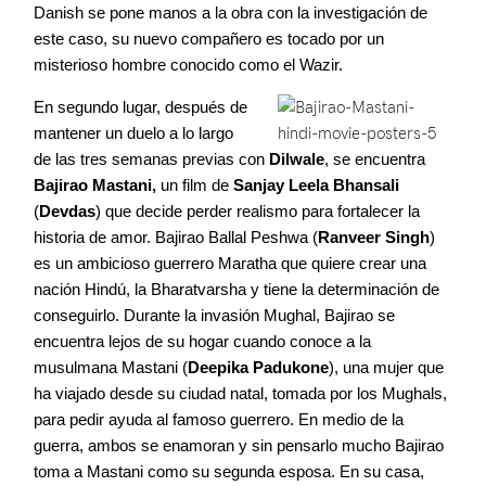
Danish se pone manos a la obra con la investigación de
este caso, su nuevo compañero es tocado por un
misterioso hombre conocido como el Wazir.
En segundo lugar, después de
mantener un duelo a lo largo
de las tres semanas previas con
Dilwale
, se encuentra
Bajirao Mastani,
un film de
Sanjay Leela Bhansali
(
Devdas
) que decide perder realismo para fortalecer la
historia de amor. Bajirao Ballal Peshwa (
Ranveer Singh
)
es un ambicioso guerrero Maratha que quiere crear una
nación Hindú, la Bharatvarsha y tiene la determinación de
conseguirlo. Durante la invasión Mughal, Bajirao se
encuentra lejos de su hogar cuando conoce a la
musulmana Mastani (
Deepika Padukone
), una mujer que
ha viajado desde su ciudad natal, tomada por los Mughals,
para pedir ayuda al famoso guerrero. En medio de la
guerra, ambos se enamoran y sin pensarlo mucho Bajirao
toma a Mastani como su segunda esposa. En su casa,