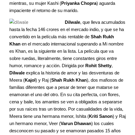
mientras, su mujer Kashi (
Priyanka Chopra
) aguarda
impaciente el retorno de su marido.
Dilwale
, que lleva acumulados
hasta la fecha 146 crores en el mercado indio, y que se ha
convertido en la película más rentable de
Shah Rukh
Khan
en el mercado internacional superando a Mi nombre
es Khan, es la siguiente en la lista. La película que va
sobre ruedas, literalmente, tiene constantes giros entre
humor, romance y acción. Dirigida por
Rohit Shetty
,
Dilwale
explica la historia de amor y las desventuras de
Meera (
Kajol
) y Raj (
Shah Rukh Khan
), dos mafiosos de
familias diferentes que a pesar de tener que matarse se
enamoran el uno del otro. En su cita perfecta, con flores,
cena y baile, los amantes se ven a obligados a separarse
por sus raíces tras un tiroteo. Por casualidades de la vida,
Meera tiene una hermana menor, Ishita (
Kriti Sanon
) y Raj
un hermano menor, Veer (
Varun Dhawan
) los cuales
desconocen su pasado y se enamoran pasados 15 años