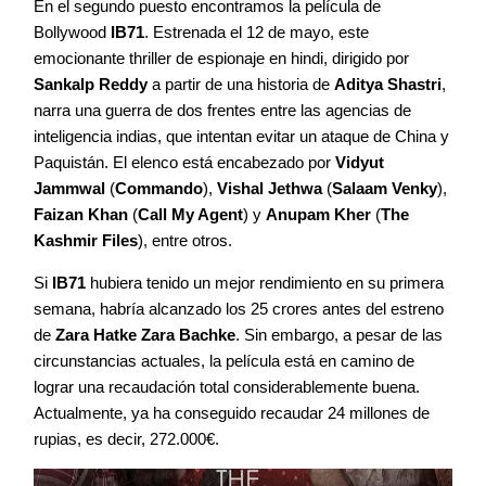
En el segundo puesto encontramos la película de
Bollywood
IB71
. Estrenada el 12 de mayo, este
emocionante thriller de espionaje en hindi, dirigido por
Sankalp Reddy
a partir de una historia de
Aditya Shastri
,
narra una guerra de dos frentes entre las agencias de
inteligencia indias, que intentan evitar un ataque de China y
Paquistán. El elenco está encabezado por
Vidyut
Jammwal
(
Commando
),
Vishal Jethwa
(
Salaam Venky
),
Faizan Khan
(
Call My Agent
) y
Anupam Kher
(
The
Kashmir Files
), entre otros.
Si
IB71
hubiera tenido un mejor rendimiento en su primera
semana, habría alcanzado los 25 crores antes del estreno
de
Zara Hatke Zara Bachke
. Sin embargo, a pesar de las
circunstancias actuales, la película está en camino de
lograr una recaudación total considerablemente buena.
Actualmente, ya ha conseguido recaudar 24 millones de
rupias, es decir, 272.000€.