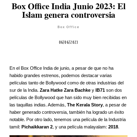
Box Office India Junio 2023: El
Blog
Islam genera controversia
Box Office
Agenda
06/06/2023
Contacto
En el Box Office India de junio, a pesar de que no ha
habido grandes estrenos, podemos destacar varias
películas tanto de Bollywood como de otras industrias del
sur de la India.
Zara Hatke Zara Bachke
y
IB71
son dos
©2026 COPYRIGHT FLOTHEMES
películas de Bollywood que han sido muy bien recibidas en
las taquillas indias. Además,
The Kerala Story
, a pesar de
haber generado controversia, también ha logrado un éxito
notable. Por otro lado, tenemos una película de la Industria
tamil:
Pichaikkaran 2
, y una película malayalam:
2018
.