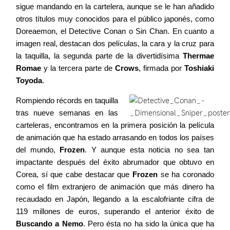
sigue mandando en la cartelera, aunque se le han añadido
otros títulos muy conocidos para el público japonés, como
Agenda
Doreaemon, el Detective Conan o Sin Chan. En cuanto a
imagen real, destacan dos películas, la cara y la cruz para
la taquilla, la segunda parte de la divertidísima
Thermae
Contacto
Romae
y la tercera parte de
Crows
, firmada por
Toshiaki
Toyoda
.
Rompiendo récords en taquilla
tras nueve semanas en las
©2026 COPYRIGHT FLOTHEMES
carteleras, encontramos en la primera posición la película
de animación que ha estado arrasando en todos los países
del mundo,
Frozen
. Y aunque esta noticia no sea tan
impactante después del éxito abrumador que obtuvo en
Corea, sí que cabe destacar que
Frozen
se ha coronado
como el film extranjero de animación que más dinero ha
recaudado en Japón, llegando a la escalofriante cifra de
119 millones de euros, superando el anterior éxito de
Buscando a Nemo
. Pero ésta no ha sido la única que ha