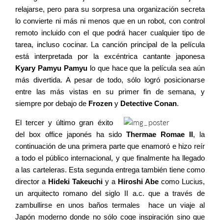
relajarse, pero para su sorpresa una organización secreta
lo convierte ni más ni menos que en un robot, con control
remoto incluido con el que podrá hacer cualquier tipo de
tarea, incluso cocinar. La canción principal de la película
está interpretada por la excéntrica cantante japonesa
Kyary Pamyu Pamyu
lo que hace que la película sea aún
más divertida. A pesar de todo, sólo logró posicionarse
entre las más vistas en su primer fin de semana, y
siempre por debajo de
Frozen
y
Detective Conan
.
El tercer y último gran éxito
del box office japonés ha sido
Thermae Romae II
, la
continuación de una primera parte que enamoró e hizo reír
a todo el público internacional, y que finalmente ha llegado
a las carteleras. Esta segunda entrega también tiene como
director a
Hideki Takeuchi
y a
Hiroshi Abe
como Lucius,
un arquitecto romano del siglo II a.c. que a través de
zambullirse en unos baños termales hace un viaje al
Japón moderno donde no sólo coge inspiración sino que