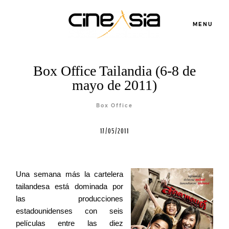
MENU
Box Office Tailandia (6-8 de
Servicios
mayo de 2011)
Cursos
Box Office
17/05/2011
Equipo
Una semana más la cartelera
Blog
tailandesa está dominada por
las producciones
Agenda
estadounidenses con seis
películas entre las diez