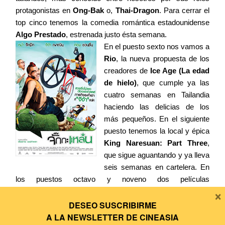
protagonistas en
Ong-Bak
o,
Thai-Dragon
. Para cerrar el
top cinco tenemos la comedia romántica estadounidense
Algo Prestado
, estrenada justo ésta semana.
En el puesto sexto nos vamos a
Rio
, la nueva propuesta de los
creadores de
Ice Age (La edad
de hielo)
, que cumple ya las
cuatro semanas en Tailandia
haciendo las delicias de los
más pequeños. En el siguiente
puesto tenemos la local y épica
King Naresuan: Part Three
,
que sigue aguantando y ya lleva
seis semanas en cartelera. En
los puestos octavo y noveno dos películas
×
estadounidenses,
Nicolas Cage
y su
Furia ciega
con dos
semanas en cartel, y
Sin límites
, con la presencia de
DESEO SUSCRIBIRME
Bradley Cooper
y
Robert De Niro
. Para cerrar el ranking
A LA
NEWSLETTER DE CINEASIA