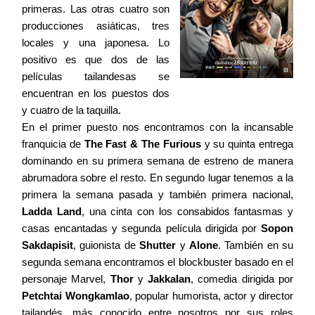
primeras. Las otras cuatro son
Contacto
producciones asiáticas, tres
locales y una japonesa. Lo
positivo es que dos de las
películas tailandesas se
encuentran en los puestos dos
©2026 COPYRIGHT FLOTHEMES
y cuatro de la taquilla.
En el primer puesto nos encontramos con la incansable
franquicia de
The Fast & The Furious
y su quinta entrega
dominando en su primera semana de estreno de manera
abrumadora sobre el resto. En segundo lugar tenemos a la
primera la semana pasada y también primera nacional,
Ladda Land
, una cinta con los consabidos fantasmas y
casas encantadas y segunda película dirigida por
Sopon
Sakdapisit
, guionista de
Shutter
y
Alone
. También en su
segunda semana encontramos el blockbuster basado en el
personaje Marvel,
Thor
y
Jakkalan
, comedia dirigida por
Petchtai Wongkamlao
, popular humorista, actor y director
tailandés, más conocido entre nosotros por sus roles