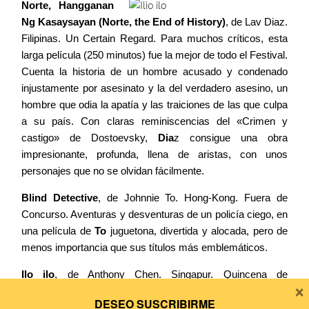
Norte, Hangganan
Ng Kasaysayan (Norte, the End of History)
, de Lav Diaz.
Filipinas. Un Certain Regard. Para muchos críticos, esta
larga película (250 minutos) fue la mejor de todo el Festival.
Cuenta la historia de un hombre acusado y condenado
injustamente por asesinato y la del verdadero asesino, un
hombre que odia la apatía y las traiciones de las que culpa
a su país. Con claras reminiscencias del «Crimen y
castigo» de Dostoevsky,
Dia
z consigue una obra
impresionante, profunda, llena de aristas, con unos
personajes que no se olvidan fácilmente.
Blind Detective
, de Johnnie To. Hong-Kong. Fuera de
Concurso. Aventuras y desventuras de un policía ciego, en
una película de
To
juguetona, divertida y alocada, pero de
menos importancia que sus títulos más emblemáticos.
Ilo ilo
, de Anthony Chen. Singapur. Quincena de
×
Realizadores. La llegada de una criada filipina a una familia
DESEO SUSCRIBIRME
de Singapur va a alterar la vida familiar mientras, estamos