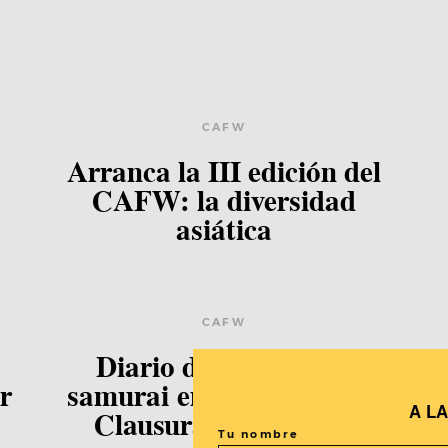
CAFW
Arranca la III edición del
CAFW: la diversidad
asiática
CAFW
Diario de El séptimo
r
samurai en el CAFW (5):
s
A L
Clausura del festival.
Tu nombre