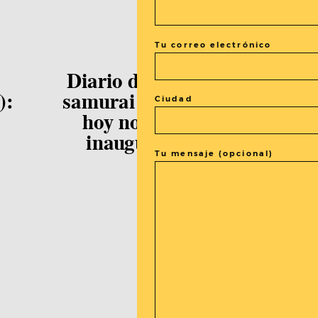
Tu correo electrónico
CAFW
Diario de El Séptimo
):
samurai en el CAFW:
Ciudad
hoy nos vamos de
inauguración (2)
Tu mensaje (opcional)
: