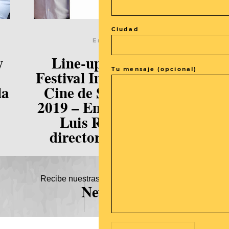
Ciudad
Entrevistas
y
Line-up asiático del
Tu mensaje (opcional)
Festival Internacional de
la
Cine de San Sebastián
2019 – Entrevista a José
Luis Rebordinos,
director del Festival.
Recibe nuestras novedades en tu buzón!
Newsletter