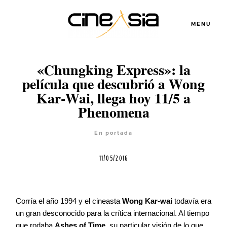
MENU
«Chungking Express»: la
película que descubrió a Wong
Servicios
Kar-Wai, llega hoy 11/5 a
Phenomena
Cursos
En portada
11/05/2016
Equipo
Blog
Corría el año 1994 y el cineasta
Wong Kar-wai
todavía era
un gran desconocido para la crítica internacional. Al tiempo
que rodaba
Ashes of Time
, su particular visión de lo que