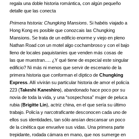
regala una doble historia romántica, con algún pequeño
detalle que las conecta
Primera historia: Chungking Mansions
. Si habéis viajado a
Hong Kong es posible que conozcais las Chungking
Mansions. Se trata de un edificio enorme y viejo en pleno
Nathan Road con un motel algo cochambroso y con el bajo
lleno de locales paquistaníes que venden más cosas de
las que muestran…. ¿Y qué tiene de especial este singular
edificio? Ni más ni menos que servir de escenario de la
primera historia que conforman el díptico de
Chungking
Express
. Allí vivirán su particular historia de amor el policía
223 (
Takeshi Kaneshiro
), abandonado hace poco por su
novia de toda la vida, y una “sospechosa” mujer de peluca
rubia (
Brigitte Lin
), actriz china, en el que sería su último
trabajo. Policía y narcotraficante desconocen cada uno de
ellos sus identidades, tan sólo ansían descansar un poco
de la cinética que envuelve sus vidas. Una primera parte
trepidante, rodada cámara en mano, que nos sumerge en