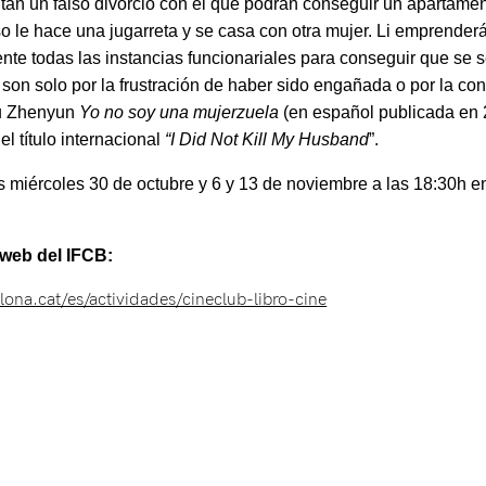
tan un falso divorcio con el que podrán conseguir un apartamen
so le hace una jugarreta y se casa con otra mujer. Li emprende
nte todas las instancias funcionariales para conseguir que se 
s son solo por la frustración de haber sido engañada o por la c
iu Zhenyun
Yo no soy una mujerzuela
(en español publicada en 
l título internacional
“I Did Not Kill My Husband
”.
miércoles 30 de octubre y 6 y 13 de noviembre a las 18:30h en 
a web del IFCB:
ona.cat/es/actividades/cineclub-libro-cine