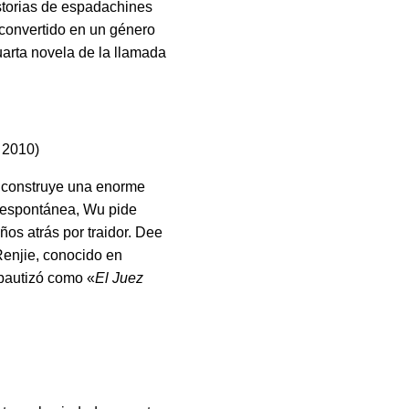
istorias de espadachines
a convertido en un género
cuarta novela de la llamada
 2010)
e construye una enorme
n espontánea, Wu pide
ños atrás por traidor. Dee
Renjie, conocido en
 bautizó como «
El Juez