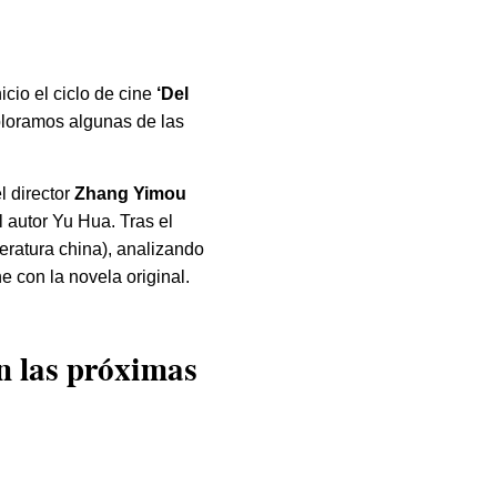
icio el ciclo de cine
‘Del
xploramos algunas de las
l director
Zhang Yimou
 autor Yu Hua. Tras el
teratura china), analizando
ne con la novela original.
en las próximas