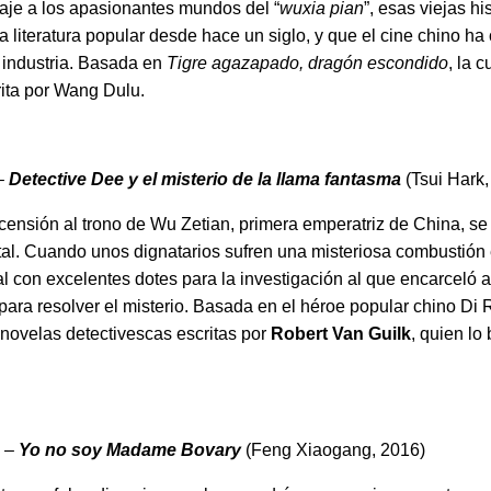
je a los apasionantes mundos del “
wuxia pian
”, esas viejas h
a literatura popular desde hace un siglo, y que el cine chino h
a industria. Basada en
Tigre agazapado, dragón escondido
, la 
rita por Wang Dulu.
 –
Detective Dee y el misterio de la llama fantasma
(Tsui Hark,
censión al trono de Wu Zetian, primera emperatriz de China, s
ital. Cuando unos dignatarios sufren una misteriosa combustió
al con excelentes dotes para la investigación al que encarceló a
ara resolver el misterio. Basada en el héroe popular chino Di 
 novelas detectivescas escritas por
Robert Van Guilk
, quien lo
e –
Yo no soy Madame Bovary
(Feng Xiaogang, 2016)