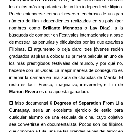
los éxitos más importantes de un film independiente filipino.
Puede entenderse como el reverso tenebroso de un gran
número de film independientes realizados en su país (por
nombres como
Brillante Mendoza
o
Lav Diaz
), a la
búsqueda de competir en Festivales internacionales a base
de mostrar las penurias y dificultades por las que atraviesa
Filipinas. El argumento lo deja claro: tres jóvenes recién
graduados aspiran a colocar su primera película en uno de
los más prestigiosos festivales del mundo, y por qué no,
hacerse con un Óscar. La mejor manera de conseguirlo es
internar la cámara en una zona de chabolas de Manila. El
resto es fácil. Fresca, imaginativa, irreverente, el film de
Marion Rivera
es una apuesta ganadora.
El falso documental
6 Degrees of Separation From Lila
Cuntapay
, sería un excelente ejercicio de estilo para
cualquier alumno de una escuela de cine, cuyo objetivo
sea convertirse en documentalista. Pocos son los filipinos
que conocen a
Lila
, una de las grandes reinas del terror en