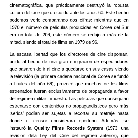
cinematográfica, que prácticamente destruyó la robusta
Equipo
cultura del cine que creció durante los años 60. Este hecho
podemos verlo comparando dos cifras: mientras que en
1970 el número de películas producidas en Corea del Sur
Blog
era un total de 209, este número se redujo a más de la
mitad, siendo el total de films en 1979 de 96.
Agenda
La escasa libertad que los directores de cine disponían,
unido al hecho de una gran emigración de espectadores
que pasaron de ir al cine a quedarse en sus casas viendo
Contacto
la televisión (la primera cadena nacional de Corea se fundó
a finales del año 69), provocó que muchos de los films
estrenados fueran exclusivamente de propaganda a favor
del régimen militar impuesto. Las películas que conseguían
estrenarse con contenidos no propagandísticos pero más
©2026 COPYRIGHT FLOTHEMES
‘serios’ podían ser sujetas a recortar su metraje hasta
donde el censor considerara oportuno. Además, se
instauró la
Quality Films
Records System
(1973, una
revisión dela Ley del Cine del régimen anterior), que