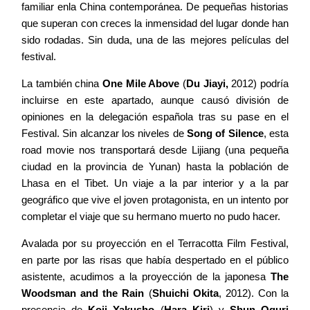
familiar enla China contemporánea. De pequeñas historias
que superan con creces la inmensidad del lugar donde han
sido rodadas. Sin duda, una de las mejores películas del
festival.
La también china
One Mile Above
(
Du Jiayi,
2012) podría
incluirse en este apartado, aunque causó división de
opiniones en la delegación española tras su pase en el
Festival. Sin alcanzar los niveles de
Song of Silence
, esta
road movie nos transportará desde Lijiang (una pequeña
ciudad en la provincia de Yunan) hasta la población de
Lhasa en el Tibet. Un viaje a la par interior y a la par
geográfico que vive el joven protagonista, en un intento por
completar el viaje que su hermano muerto no pudo hacer.
Avalada por su proyección en el Terracotta Film Festival,
en parte por las risas que había despertado en el público
asistente, acudimos a la proyección de la japonesa
The
Woodsman and the Rain
(
Shuichi Okita
, 2012). Con la
presencia de
Koji Yakusho
(
Hara Kiri
) y
Shun Oguri