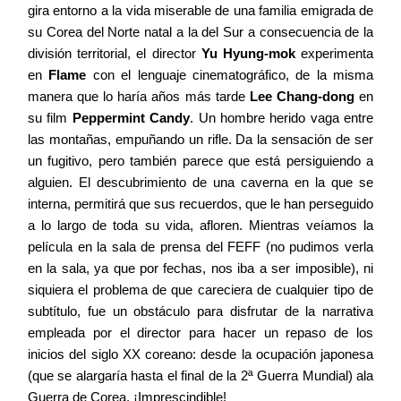
gira entorno a la vida miserable de una familia emigrada de
su Corea del Norte natal a la del Sur a consecuencia de la
división territorial, el director
Yu Hyung-mok
experimenta
en
Flame
con el lenguaje cinematográfico, de la misma
manera que lo haría años más tarde
Lee Chang-dong
en
su film
Peppermint Candy
. Un hombre herido vaga entre
las montañas, empuñando un rifle. Da la sensación de ser
un fugitivo, pero también parece que está persiguiendo a
alguien. El descubrimiento de una caverna en la que se
interna, permitirá que sus recuerdos, que le han perseguido
a lo largo de toda su vida, afloren. Mientras veíamos la
película en la sala de prensa del FEFF (no pudimos verla
en la sala, ya que por fechas, nos iba a ser imposible), ni
siquiera el problema de que careciera de cualquier tipo de
subtítulo, fue un obstáculo para disfrutar de la narrativa
empleada por el director para hacer un repaso de los
inicios del siglo XX coreano: desde la ocupación japonesa
(que se alargaría hasta el final de la 2ª Guerra Mundial) ala
Guerra de Corea. ¡Imprescindible!