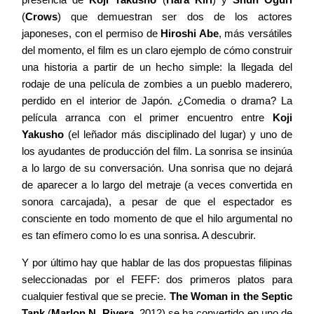
(
Crows
) que demuestran ser dos de los actores
japoneses, con el permiso de
Hiroshi Abe
, más versátiles
del momento, el film es un claro ejemplo de cómo construir
una historia a partir de un hecho simple: la llegada del
rodaje de una película de zombies a un pueblo maderero,
perdido en el interior de Japón. ¿Comedia o drama? La
película arranca con el primer encuentro entre
Koji
Yakusho
(el leñador más disciplinado del lugar) y uno de
los ayudantes de producción del film. La sonrisa se insinúa
a lo largo de su conversación. Una sonrisa que no dejará
de aparecer a lo largo del metraje (a veces convertida en
sonora carcajada), a pesar de que el espectador es
consciente en todo momento de que el hilo argumental no
es tan efímero como lo es una sonrisa. A descubrir.
Y por último hay que hablar de las dos propuestas filipinas
seleccionadas por el FEFF: dos primeros platos para
cualquier festival que se precie.
The Woman in the Septic
Tank
(
Marlon N. Rivera
, 2012) se ha convertido en uno de