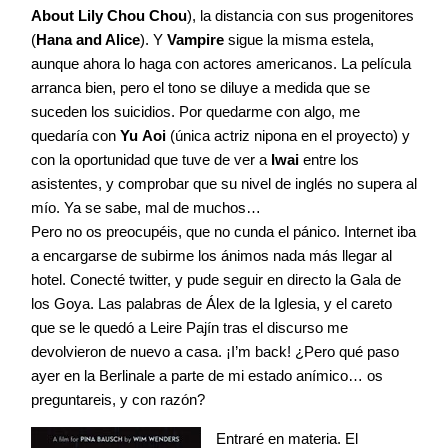
About Lily Chou Chou
), la distancia con sus progenitores
(
Hana and Alice
). Y
Vampire
sigue la misma estela,
aunque ahora lo haga con actores americanos. La película
arranca bien, pero el tono se diluye a medida que se
suceden los suicidios. Por quedarme con algo, me
quedaría con
Yu Aoi
(única actriz nipona en el proyecto) y
con la oportunidad que tuve de ver a
Iwai
entre los
asistentes, y comprobar que su nivel de inglés no supera al
mío. Ya se sabe, mal de muchos…
Pero no os preocupéis, que no cunda el pánico. Internet iba
a encargarse de subirme los ánimos nada más llegar al
hotel. Conecté twitter, y pude seguir en directo la Gala de
los Goya. Las palabras de Álex de la Iglesia, y el careto
que se le quedó a Leire Pajín tras el discurso me
devolvieron de nuevo a casa. ¡I’m back!
¿Pero qué paso
ayer en la Berlinale a parte de mi estado anímico… os
preguntareis, y con razón?
Entraré en materia. El