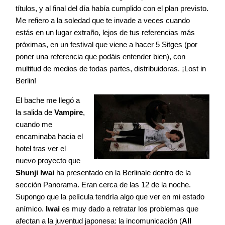
títulos, y al final del día había cumplido con el plan previsto.
Agenda
Me refiero a la soledad que te invade a veces cuando
estás en un lugar extraño, lejos de tus referencias más
próximas, en un festival que viene a hacer 5 Sitges (por
Contacto
poner una referencia que podáis entender bien), con
multitud de medios de todas partes, distribuidoras. ¡Lost in
Berlin!
El bache me llegó a
la salida de
Vampire
,
©2026 COPYRIGHT FLOTHEMES
cuando me
encaminaba hacia el
hotel tras ver el
nuevo proyecto que
Shunji Iwai
ha presentado en la Berlinale dentro de la
sección Panorama. Eran cerca de las 12 de la noche.
Supongo que la película tendría algo que ver en mi estado
anímico.
Iwai
es muy dado a retratar los problemas que
afectan a la juventud japonesa: la incomunicación (
All