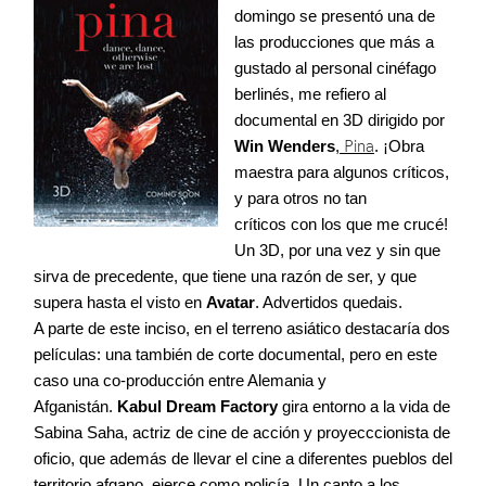
domingo se presentó una de
las producciones que más a
gustado al personal cinéfago
berlinés, me refiero al
documental en 3D dirigido por
Win Wenders
,
Pina
. ¡Obra
maestra para algunos críticos,
y para otros no tan
críticos con los que me crucé!
Un 3D, por una vez y sin que
sirva de precedente, que tiene una razón de ser, y que
supera hasta el visto en
Avatar
. Advertidos quedais.
A parte de este inciso, en el terreno asiático destacaría dos
películas: una también de corte documental, pero en este
caso una co-producción entre Alemania y
Afganistán.
Kabul Dream Factory
gira entorno a la vida de
Sabina Saha, actriz de cine de acción y proyecccionista de
oficio, que además de llevar el cine a diferentes pueblos del
territorio afgano, ejerce como policía. Un canto a los