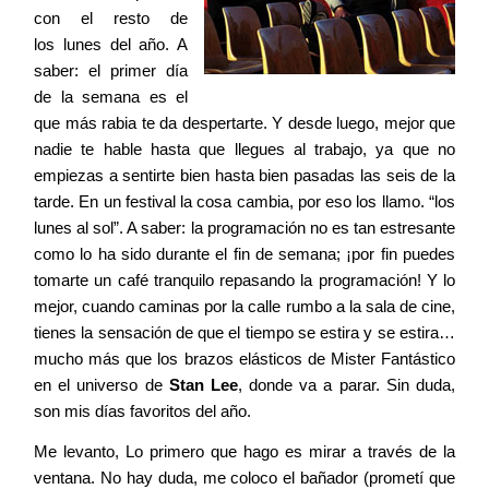
Blog
con el resto de
los lunes del año. A
saber: el primer día
Agenda
de la semana es el
que más rabia te da despertarte. Y desde luego, mejor que
nadie te hable hasta que llegues al trabajo, ya que no
Contacto
empiezas a sentirte bien hasta bien pasadas las seis de la
tarde. En un festival la cosa cambia, por eso los llamo. “los
lunes al sol”. A saber: la programación no es tan estresante
como lo ha sido durante el fin de semana; ¡por fin puedes
tomarte un café tranquilo repasando la programación! Y lo
©2026 COPYRIGHT FLOTHEMES
mejor, cuando caminas por la calle rumbo a la sala de cine,
tienes la sensación de que el tiempo se estira y se estira…
mucho más que los brazos elásticos de Mister Fantástico
en el universo de
Stan Lee
, donde va a parar. Sin duda,
son mis días favoritos del año.
Me levanto, Lo primero que hago es mirar a través de la
ventana. No hay duda, me coloco el bañador (prometí que