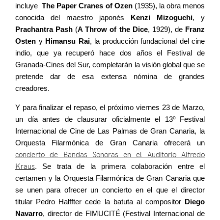
incluye
The Paper Cranes of Ozen
(1935), la obra menos
conocida del maestro japonés
Kenzi Mizoguchi
, y
Prachantra Pash
(
A Throw of the Dice
, 1929), de
Franz
Osten
y
Himansu Rai
, la producción fundacional del cine
indio, que ya recuperó hace dos años el Festival de
Granada-Cines del Sur, completarán la visión global que se
pretende dar de esa extensa nómina de grandes
creadores.
Y para finalizar el repaso, el próximo viernes 23 de Marzo,
un día antes de clausurar oficialmente el 13º Festival
Internacional de Cine de Las Palmas de Gran Canaria, la
Orquesta Filarmónica de Gran Canaria ofrecerá un
concierto de Bandas Sonoras en el Auditorio Alfredo
Kraus
. Se trata de la primera colaboración entre el
certamen y la Orquesta Filarmónica de Gran Canaria que
se unen para ofrecer un concierto en el que el director
titular Pedro Halffter cede la batuta al compositor
Diego
Navarro
, director de FIMUCITÉ (Festival Internacional de