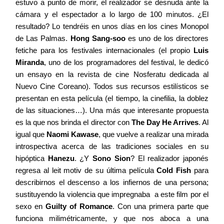
estuvo a punto de morir, el realizador se desnuda ante la
cámara y el espectador a lo largo de 100 minutos. ¿El
resultado? Lo tendréis en unos días en los cines Monopol
de Las Palmas.
Hong Sang-soo
es uno de los directores
fetiche para los festivales internacionales (el propio
Luis
Miranda
, uno de los programadores del festival, le dedicó
un ensayo en la revista de cine Nosferatu dedicada al
Nuevo Cine Coreano). Todos sus recursos estilísticos se
presentan en esta película (el tiempo, la cinefilia, la doblez
de las situaciones…). Una más que interesante propuesta
es la que nos brinda el director con
The Day He Arrives
. Al
igual que
Naomi Kawase
, que vuelve a realizar una mirada
introspectiva acerca de las tradiciones sociales en su
hipóptica
Hanezu
. ¿Y
Sono Sion
? El realizador japonés
regresa al leit motiv de su última película
Cold Fish
para
describirnos el descenso a los infiernos de una persona;
sustituyendo la violencia que impregnaba a este film por el
sexo en
Guilty of Romance
. Con una primera parte que
funciona milimétricamente, y que nos aboca a una