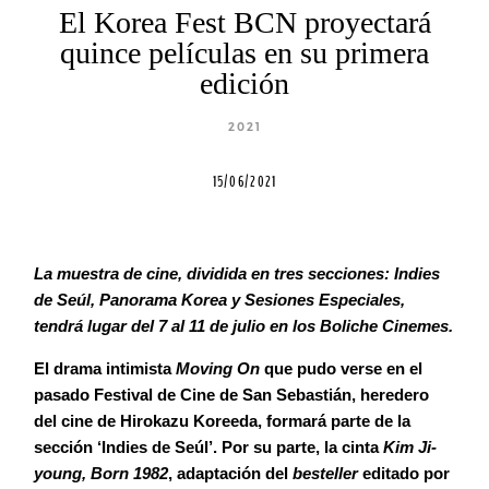
Blog
El Korea Fest BCN proyectará
quince películas en su primera
edición
Agenda
2021
Contacto
15/06/2021
La muestra de cine, dividida en tres secciones: Indies
©2026 COPYRIGHT FLOTHEMES
de Seúl, Panorama Korea y Sesiones Especiales,
tendrá lugar del 7 al 11 de julio en los Boliche Cinemes.
El drama intimista
Moving On
que pudo verse en el
pasado Festival de Cine de San Sebastián, heredero
del cine de Hirokazu Koreeda, formará parte de la
sección ‘Indies de Seúl’. Por su parte, la cinta
Kim Ji-
young, Born 1982
, adaptación del
besteller
editado por