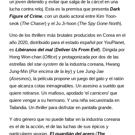
un joven detenido y evitar que salga de la cárcel en una
lucha contra reloj. Esta es la premisa que presenta
Dark
Figure of Crime
, con un duelo actoral entre Kim Yoon-
seok (
The Chaser
) y el Ju Ji-hoon (
The Spy Gone North
).
Uno de los
thrillers
más brutales producidos en Corea en el
año 2020, distribuido para el estado español por YouPlanet,
es
Libéranos del mal
(
Deliver Us From Evil
). Dirigida por
Hong Won-chan (
Office
) y protagonizada por dos de las
estrellas del
star-system
de la industria coreana, Hwang
Jung-Min (
Por encima de la ley
) y Lee Jung-Jae
(
Asesinos
), la película propone un juego del gato y el ratón
que alcanza cotas inimaginables. Un asesino a sueldo que
quiere retirarse. Un mafioso, apodado ‘el carnicero’ que
quiere vengar a su hermano. Y una niña secuestrada en
Tailandia. Un
thriller
para disfrutar en pantalla grande.
Y otro género que no puede faltar en la industria coreana
es el de la acción, el de las luchas de sus épicos y
particulares
wuxias
.
El guardián del acero
(
The