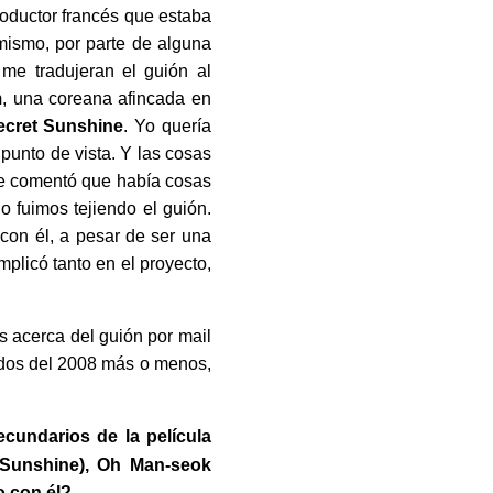
productor francés que estaba
 mismo, por parte de alguna
me tradujeran el guión al
m
, una coreana afincada en
ecret Sunshine
. Yo quería
punto de vista. Y las cosas
 me comentó que había cosas
o fuimos tejiendo el guión.
con él, a pesar de ser una
mplicó tanto en el proyecto,
 acerca del guión por mail
iados del 2008 más o menos,
cundarios de la película
 Sunshine), Oh Man-seok
o con él?