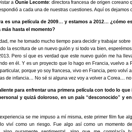
vistar a
Ounie Lecomte
: directora francesa de origen coreano
respondió a cada una de nuestras cuestiones. Aquí os dejamos co
va es una película de 2009… y estamos a 2012… ¿cómo es
da más hasta el momento?
erdad, me he tomado mucho tiempo para decidir y trabajar sobre
 la escritura de un nuevo guión y si todo va bien, esperémos
n 2013. Pero sí que es verdad que este nuevo guión me ha ll
ndo en él. Y es un proyecto que lo hago en Francia, vuelvo a F
 particular, porque yo soy francesa, vivo en Francia, pero volví 
ias de infancia… No sé si alguna vez voy a volver a Corea… no
iente para enfrentar una primera película con todo lo que i
ersonal y quizá doloroso, en un país “desconocido” y en
a experiencia se me impuso a mí misma, este primer film fue a
o lo viví como un riesgo. Fue algo así como un momento de
mo algo puramente sentimental, algo que me complacía h