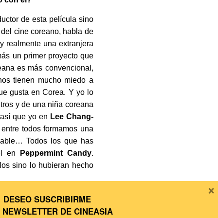
uctor de esta película sino
 del cine coreano, habla de
y realmente una extranjera
más un primer proyecto que
oreana es más convencional,
eanos tienen mucho miedo a
ue gusta en Corea. Y yo lo
ntros y de una niña coreana
 así que yo en
Lee Chang-
… entre todos formamos una
igable… Todos los que has
él en
Peppermint Candy
.
los sino lo hubieran hecho
×
DESEO SUSCRIBIRME
 llegado a conocer a sus
A
NEWSLETTER DE CINEASIA