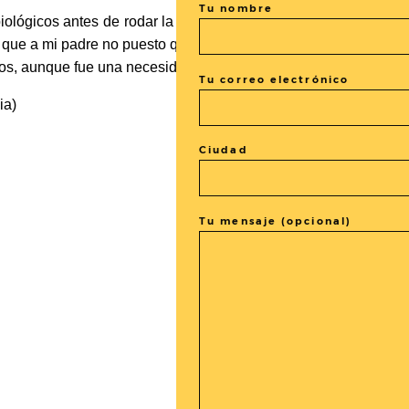
Tu nombre
iológicos antes de rodar la película… de hecho es una larga, 
que a mi padre no puesto que emigró a los EEUU, así que real
os, aunque fue una necesidad vital hacerla.
Tu correo electrónico
ia)
Ciudad
Tu mensaje (opcional)