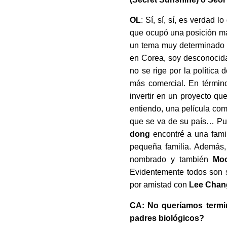
OL
: Sí, sí, sí, es verdad 
que ocupó una posición más
un tema muy determinado y
en Corea, soy desconocida
no se rige por la política
más comercial. En término
invertir en un proyecto q
entiendo, una película com
que se va de su país… Pue
dong
encontré a una fami
pequeña familia. Además,
nombrado y también
Mo
Evidentemente todos son s
por amistad con
Lee Chan
CA: No queríamos termin
padres biológicos?