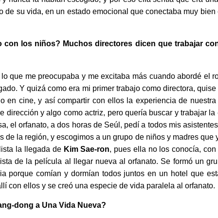
 de su vida, en un estado emocional que conectaba muy bien c
o con los niños? Muchos directores dicen que trabajar con
 lo que me preocupaba y me excitaba más cuando abordé el ro
sgado. Y quizá como era mi primer trabajo como directora, quis
 en cine, y así compartir con ellos la experiencia de nuestra
e dirección y algo como actriz, pero quería buscar y trabajar l
, el orfanato, a dos horas de Seúl, pedí a todos mis asistente
s de la región, y escogimos a un grupo de niños y madres que y
ista la llegada de
Kim Sae-ron
, pues ella no los conocía, co
nista de la película al llegar nueva al orfanato. Se formó un g
ria porque comían y dormían todos juntos en un hotel que es
í con ellos y se creó una especie de vida paralela al orfanato.
ang-dong a Una Vida Nueva?