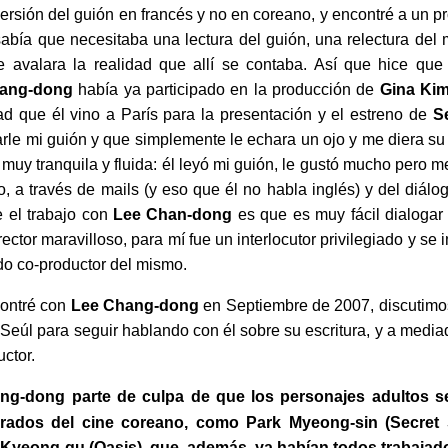
 versión del guión en francés y no en coreano, y encontré a un 
sabía que necesitaba una lectura del guión, una relectura del
 avalara la realidad que allí se contaba. Así que hice que 
ang-dong
había ya participado en la producción de
Gina Ki
ad que él vino a París para la presentación y el estreno de
S
rle mi guión y que simplemente le echara un ojo y me diera su 
uy tranquila y fluida: él leyó mi guión, le gustó mucho pero
o, a través de mails (y eso que él no habla inglés) y del diálog
 el trabajo con
Lee Chan-dong
es que es muy fácil dialogar 
ector maravilloso, para mí fue un interlocutor privilegiado y se i
do co-productor del mismo.
ontré con
Lee Chang-dong
en Septiembre de 2007, discutimos
a Seúl para seguir hablando con él sobre su escritura, y a med
ctor.
g-dong parte de culpa de que los personajes adultos se
rados del cine coreano, como Park Myeong-sin (Secret
 Kyeong-gu (Oasis), que, además, ya habían todos trabajad