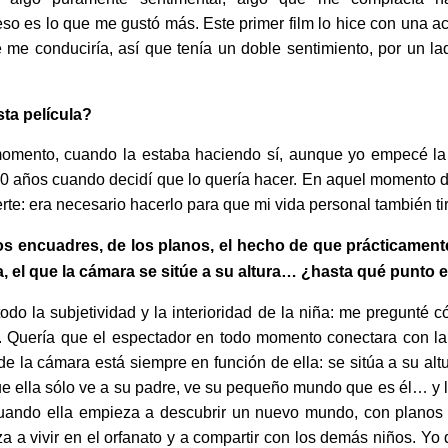
eso es lo que me gustó más. Este primer film lo hice con una a
me conduciría, así que tenía un doble sentimiento, por un lad
ta película?
momento, cuando la estaba haciendo sí, aunque yo empecé la
 40 años cuando decidí que lo quería hacer. En aquel momento 
rte: era necesario hacerlo para que mi vida personal también ti
los encuadres, de los planos, el hecho de que prácticamente
ña, el que la cámara se sitúe a su altura… ¿hasta qué punto 
todo la subjetividad y la interioridad de la niña: me pregunté c
. Quería que el espectador en todo momento conectara con la v
 de la cámara está siempre en función de ella: se sitúa a su alt
e ella sólo ve a su padre, ve su pequeño mundo que es él… y
uando ella empieza a descubrir un nuevo mundo, con planos
a vivir en el orfanato y a compartir con los demás niños. Yo q