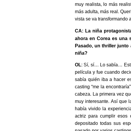
muy realista, lo más reali
más adulta, más real. Quer
vista se va transformando 
CA: La niña protagonist
ahora en Corea es una s
Pasado, un thriller junt
niña?
OL
: Sí, sí… Lo sabía… Es
película y fue cuando deci
sabía quién iba a hacer e
casting “me la encontraría
cabeza. La primera vez que
muy interesante. Así que l
había vivido la experienc
actriz para cumplir esos
depositado todas sus esp
pasado por varios castings