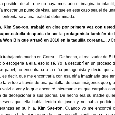
sta posible, de ahí que no haya mostrado el imaginario infantil
ía mostrar un punto de vista, aunque en este caso sea el de un
al enfrentarse a una realidad determinada.
a, Kim Sae-ron, trabajó en cine por primera vez con usted
uper-estrella después de ser la protagonista también de l
o a Won Bin que arrasó en 2010 en la taquilla coreana… ¿
tá trabajando mucho en Corea… De hecho, el realizador de
El
dió escogerla a ella, eso lo sé. Yo la descubrí en un proceso 
se papel, no encontraba a la niña protagonista y decidí que a
”, es decir, que me encontraría con esa niña imaginaria que te
 la vi fue a través de una pantalla, de unas imágenes que gra
a volví a ver y lo que encontré interesante es que cargaba con
ia de decepcionar a sus padres. De hecho era su madre quie
 deseos que ella había tenido de joven y no había podido 
eranzas en su hija,
Kim Sae-ron
. Cuando yo me encontré 
 y nunca la habían escogido, y por eso ella sentía que era u