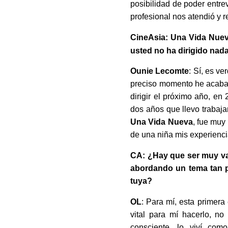
posibilidad de poder entre
profesional nos atendió y 
CineAsia: Una Vida Nue
usted no ha dirigido na
Ounie Lecomte
: Sí, es v
preciso momento he acabado
dirigir el próximo año, e
dos años que llevo trabaja
Una Vida Nueva
, fue muy
de una niña mis experienc
CA: ¿Hay que ser muy val
abordando un tema tan p
tuya?
OL
: Para mí, esta primer
vital para mí hacerlo, n
consciente, lo viví co