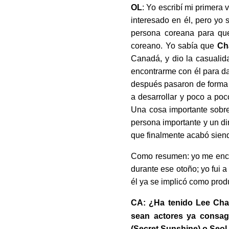
OL
: Yo escribí mi primera
interesado en él, pero yo 
persona coreana para que
coreano. Yo sabía que
Ch
Canadá, y dio la casualid
encontrarme con él para da
después pasaron de forma m
a desarrollar y poco a poc
Una cosa importante sobre
persona importante y un dir
que finalmente acabó sien
Como resumen: yo me enc
durante ese otoño; yo fui 
él ya se implicó como produ
CA: ¿Ha tenido Lee Chan
sean actores ya consag
(Secret Sunshine) o Seol