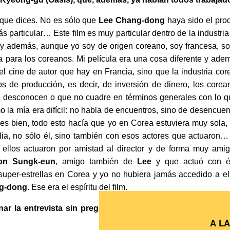
lo que dices. No es sólo que
Lee Chang-dong
haya sido el prod
 particular… Este film es muy particular dentro de la industria
 además, aunque yo soy de origen coreano, soy francesa, so
 para los coreanos. Mi película era una cosa diferente y ade
 del cine de autor que hay en Francia, sino que la industria c
s de producción, es decir, de inversión de dinero, los cor
ue desconocen o que no cuadre en términos generales con lo q
o la mía era difícil: no habla de encuentros, sino de desencue
s bien, todo esto hacía que yo en Corea estuviera muy sola,
lia, no sólo él, sino también con esos actores que actuaron
 ellos actuaron por amistad al director y de forma muy am
on Sungk-eun
, amigo también de
Lee
y que actuó con 
uper-estrellas en Corea y yo no hubiera jamás accedido a el
g-dong
. Ese era el espíritu del film.
ar la entrevista sin preguntarle una última cuestión: ¿ha
A L