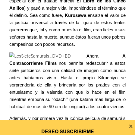
especial con el tratado marcial
El Libro de los Cinco
Anillos
) y pasó a mejor vida, imponiéndose el término que
él definió. Sea como fuere,
Kurosawa
ensalza el valor de
la justicia universal a través de la figura de estos leales
guerreros que, tal y como muestra el film, eran fieles a sus
señores hasta la muerte, aunque éstos fueran unos pobres
campesinos con pocos recursos.
Ahora,
A
Contracorriente Films
nos permite redescubrir a estos
siete justicieros con una calidad de imagen como nunca
antes habíamos visto. Hasta el propio Kikuchiyo se
sorprendería de ella y brincaría por los prados con el
entusiasmo y la valentía con que lo hace en el film
mientras empuña su “ôdachi” (una katana más larga de lo
habitual, de más de 90 cm de longitud) a los cuatro vientos.
Además, y por primera vez la icónica película de samuráis
×
llega a España en
Alta Definición en un disco BD
que
DESEO SUSCRIBIRME
incluye
72 minutos
de contenido adicional en el que