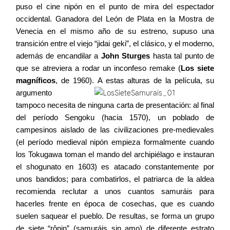
puso el cine nipón en el punto de mira del espectador
Agenda
occidental. Ganadora del León de Plata en la Mostra de
Venecia en el mismo año de su estreno, supuso una
transición entre el viejo “jidai geki”, el clásico, y el moderno,
Contacto
además de encandilar a
John Sturges
hasta tal punto de
que se atreviera a rodar un inconfeso remake (
Los siete
magníficos
, de 1960).
A estas alturas de la película, su
argumento
tampoco necesita de ninguna carta de presentación: al final
©2026 COPYRIGHT FLOTHEMES
del período Sengoku (hacia 1570), un poblado de
campesinos aislado de las civilizaciones pre-medievales
(el período medieval nipón empieza formalmente cuando
los Tokugawa toman el mando del archipiélago e instauran
el shogunato en 1603) es atacado constantemente por
unos bandidos; para combatirlos, el patriarca de la aldea
recomienda reclutar a unos cuantos samuráis para
hacerles frente en época de cosechas, que es cuando
suelen saquear el pueblo. De resultas, se forma un grupo
de siete “rônin” (samuráis sin amo) de diferente estrato