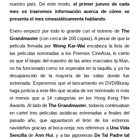
nuestro país. De este modo,
el primer jueves de cada
Agenda
mes os traeremos información acerca de cómo se
presenta el mes cineasiáticamente hablando
.
Enero empezó por todo lo grande con el estreno de
The
Contacto
Grandmaster
(con cerca de 100 copias). A pesar de que la
película firmada por
Wong Kar-Wai
encabeza la lista de
las películas nominadas a los Premios CineAsia, lo cierto
es que el biopic del maestro de las artes marciales Ip Man,
no ha funcionado como se esperaba en la taquilla, y ya ha
©2026 COPYRIGHT FLOTHEMES
desaparecido de la mayoría de las salas donde fue
estrenada. Esperemos que el lanzamiento en DVD/Bluray
haga justicia a este film que acaba de ser nominado ni más
ni menos que a 14 categorías en los Hong Kong Film
Awards. Al lado de
The Grandmaster
, todavía continuaban
en cartel tres películas asiáticas estrenadas a finales del
pasado año, que aguantaron el tirón de los estrenos
navideños gracias al boca-oreja; nos referimos a
Una Vida
Sencilla
de
Ann Hui
, y a las japonesas
De Tal Padre tal