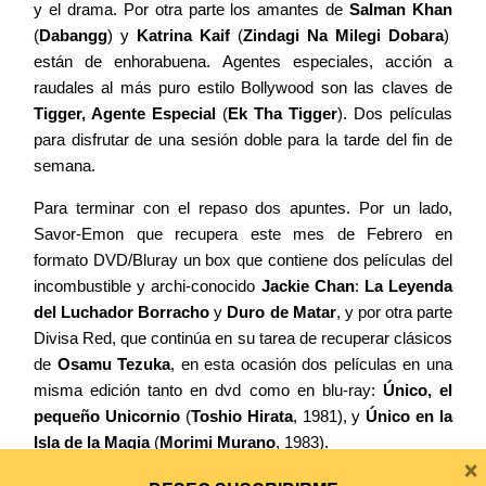
y el drama. Por otra parte los amantes de
Salman Khan
(
Dabangg
) y
Katrina Kaif
(
Zindagi Na Milegi Dobara
)
están de enhorabuena. Agentes especiales, acción a
raudales al más puro estilo Bollywood son las claves de
Tigger, Agente Especial
(
Ek Tha Tigger
). Dos películas
para disfrutar de una sesión doble para la tarde del fin de
semana.
Para terminar con el repaso dos apuntes. Por un lado,
Savor-Emon que recupera este mes de Febrero en
formato DVD/Bluray un box que contiene dos películas del
incombustible y archi-conocido
Jackie Chan
:
La Leyenda
del Luchador Borracho
y
Duro de Matar
, y por otra parte
Divisa Red, que continúa en su tarea de recuperar clásicos
de
Osamu Tezuka
, en esta ocasión dos películas en una
misma edición tanto en dvd como en blu-ray:
Único, el
pequeño Unicornio
(
Toshio Hirata
, 1981), y
Único en la
Isla de la Magia
(
Morimi Murano
, 1983).
×
Esto ha sido todo en el mes de Febrero. En 30 días