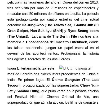
película más taquilleras del año en Corea del Sur en 2013,
tras ser vista por más de 7 millones de espectadores y
recaudar casi 50 millones de dólares en taquilla. La película
está protagonizada por cuatro estrellas del cine actual
coreano:
Ha Jung-woo
(
The Yellow Sea
),
Gianna Jun
(
El
Gran Golpe
),
Han Suk-kyu
(
Shiri
) y
Ryoo Seung-beom
(
The Unjust
). La trama de
The Berlin File
nos trae a la
memoria a
Encadenados
del maestro
Hitchkock
, donde
las falsas apariencias juegan un papel esencial en el
devenir de los acontecimientos. Protagonizan la historia
tres agentes secretos de las dos Coreas.
Isaan Entertainmet lanza este
mes de Febrero dos blockbusters procedentes de China e
India. En primer lugar,
El Último Gangster
(
The Last
Tycoon
), protagonizada por las superestrellas
Chow Yun-
Fat
y
Sammo Hung
, que pudo verse en la pasada edición
del Festival Nits de Cinema Oriental de Vic, una
superproducción que aúna la acción, los films de gangsters