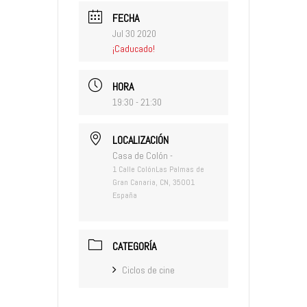
FECHA
Jul 30 2020
¡Caducado!
HORA
19:30 - 21:30
LOCALIZACIÓN
Casa de Colón -
1 Calle ColónLas Palmas de
Gran Canaria, CN, 35001
España
CATEGORÍA
Ciclos de cine