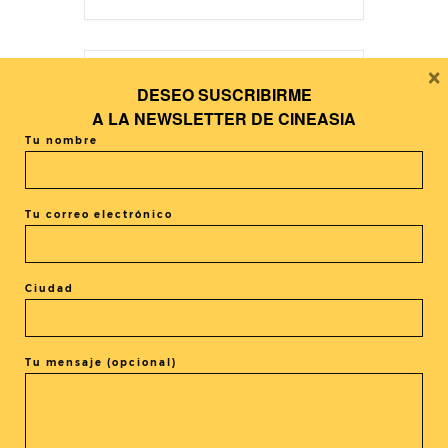
×
DESEO SUSCRIBIRME
+ Añadir Google Calendar
A LA
NEWSLETTER DE CINEASIA
Tu nombre
+ exportación iCal / Outlook
Tu correo electrónico
Ciudad
El evento está terminado.
Tu mensaje (opcional)
COMPARTIR ESTE EVENTO