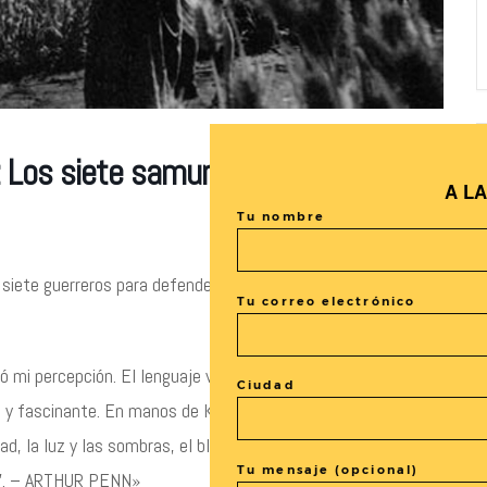
 Los siete samuráis de Akira
A L
Tu nombre
 siete guerreros para defenderse de los bandidos que lo
Tu correo electrónico
 mi percepción. El lenguaje visual que empleaba era tan
Ciudad
 y fascinante. En manos de Kurosawa, el cine se eleva como
d, la luz y las sombras, el blanco y negro y el color para
Tu mensaje (opcional)
as”. – ARTHUR PENN»