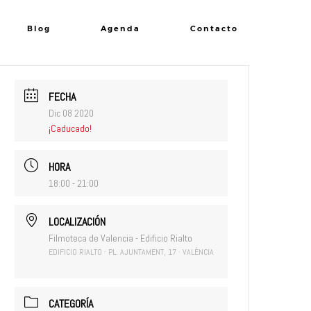
Blog
Agenda
Contacto
FECHA
Dic 08 2020
¡Caducado!
HORA
18:00 - 21:00
LOCALIZACIÓN
Filmoteca de Valencia - Edificio Rialto
EDIFICIO RIALTO · PL. AJUNTAMENT, 17 · VALÈNCIA
CATEGORÍA