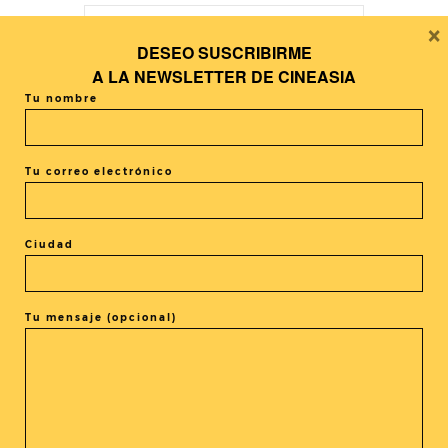
×
DESEO SUSCRIBIRME
+ Añadir Google Calendar
A LA
NEWSLETTER DE CINEASIA
Tu nombre
+ exportación iCal / Outlook
Tu correo electrónico
Ciudad
El evento está terminado.
Tu mensaje (opcional)
COMPARTIR ESTE EVENTO