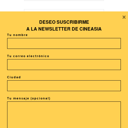
×
DESEO SUSCRIBIRME
+ Añadir Google Calendar
A LA
NEWSLETTER DE CINEASIA
Tu nombre
+ exportación iCal / Outlook
Tu correo electrónico
Ciudad
El evento está terminado.
Tu mensaje (opcional)
COMPARTIR ESTE EVENTO