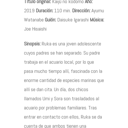
Título original:
Kaijû no kodomo
Año:
2019
Duración:
110 min.
Dirección:
Ayumu
Contacto
Watanabe
Guión:
Daisuke Igarashi
Música:
Joe Hisaishi
Sinopsis:
Ruka es una joven adolescente
©2026 COPYRIGHT FLOTHEMES
cuyos padres se han separado. Su padre
trabaja en el acuario local, por lo que
pasa mucho tiempo allí, fascinada con la
enorme cantidad de especies marinas que
allí se dan cita. Un día, dos chicos
llamados Umi y Sora son trasladados al
acuario por problemas familiares. Tras
entrar en contacto con ellos, Ruka se da
cuenta de que ambos tienen una