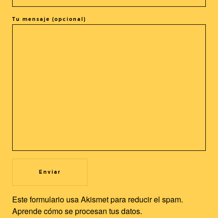
Tu mensaje (opcional)
COMPARTIR ESTE EVENTO
@cine_asia
Recibe nuestras novedades en tu buzón!
Newsletter
Utilizamos cookies propias y de terceros para mejorar nuestros
servicios y la experiencia de usuario. Si continuas navegando,
Este formulario usa Akismet para reducir el spam.
consideramos que acepta su uso. Puedes cambiar la
Aprende cómo se procesan tus datos.