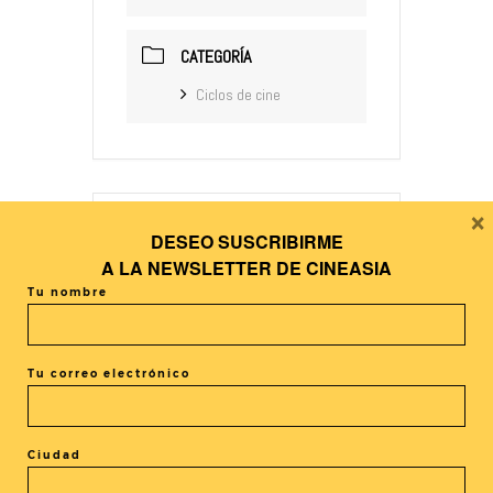
CATEGORÍA
Ciclos de cine
×
DESEO SUSCRIBIRME
+ Añadir Google Calendar
A LA
NEWSLETTER DE CINEASIA
Tu nombre
+ exportación iCal / Outlook
Tu correo electrónico
Ciudad
El evento está terminado.