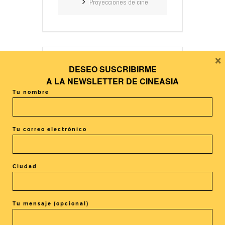
Proyecciones de cine
×
DESEO SUSCRIBIRME
+ Añadir Google Calendar
A LA
NEWSLETTER DE CINEASIA
Tu nombre
+ exportación iCal / Outlook
Tu correo electrónico
Ciudad
El evento está terminado.
Tu mensaje (opcional)
COMPARTIR ESTE EVENTO