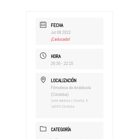
FECHA
Jul 08 2022
¡Caducado!
HORA
20:30 - 22:15
LOCALIZACIÓN
Filmoteca de Andalucía
(Córdoba)
Calle Medina y Corella, 5,
14003 Córdoba
CATEGORÍA