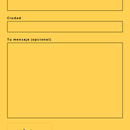
Ciudad
El evento está terminado.
Tu mensaje (opcional)
COMPARTIR ESTE EVENTO
@cine_asia
Recibe nuestras novedades en tu buzón!