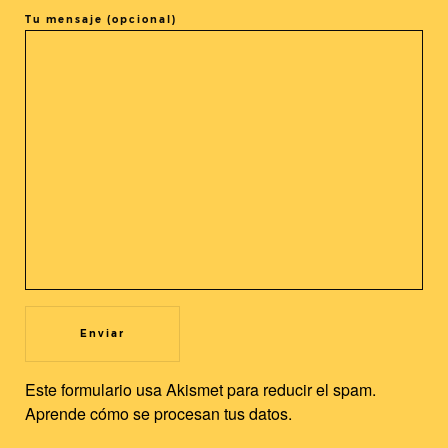
Tu mensaje (opcional)
COMPARTIR ESTE EVENTO
@cine_asia
Recibe nuestras novedades en tu buzón!
Newsletter
Utilizamos cookies propias y de terceros para mejorar nuestros
servicios y la experiencia de usuario. Si continuas navegando,
Este formulario usa Akismet para reducir el spam.
consideramos que acepta su uso. Puedes cambiar la
Aprende cómo se procesan tus datos.
configuración u obtener más información.
Leer más
Aceptar