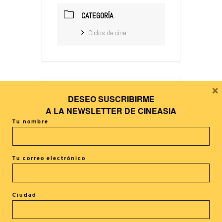
CATEGORÍA
Ciclos de cine
×
DESEO SUSCRIBIRME
+ Añadir Google Calendar
A LA
NEWSLETTER DE CINEASIA
Tu nombre
+ exportación iCal / Outlook
Tu correo electrónico
Ciudad
El evento está terminado.