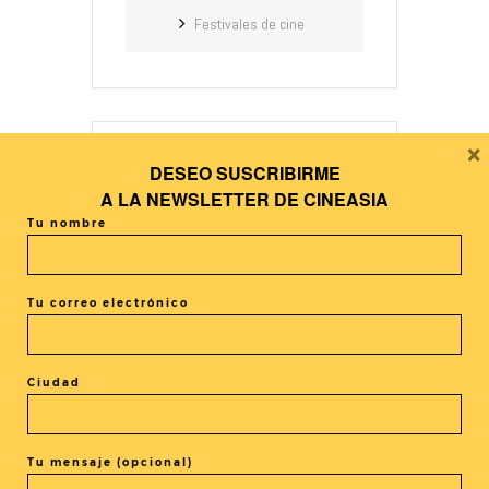
Festivales de cine
×
DESEO SUSCRIBIRME
+ Añadir Google Calendar
A LA
NEWSLETTER DE CINEASIA
Tu nombre
+ exportación iCal / Outlook
Tu correo electrónico
Ciudad
El evento está terminado.
Tu mensaje (opcional)