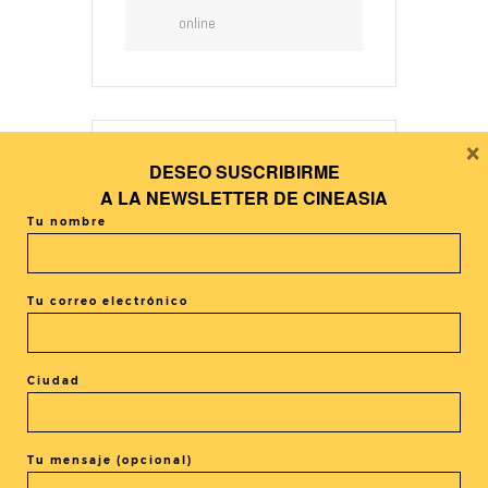
online
×
DESEO SUSCRIBIRME
+ Añadir Google Calendar
A LA
NEWSLETTER DE CINEASIA
Tu nombre
+ exportación iCal / Outlook
Tu correo electrónico
Ciudad
El evento está terminado.
Tu mensaje (opcional)