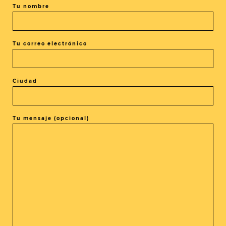
Tu nombre
+ exportación iCal / Outlook
Tu correo electrónico
Ciudad
El evento está terminado.
Tu mensaje (opcional)
COMPARTIR ESTE EVENTO