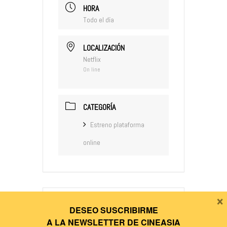
HORA
Todo el día
LOCALIZACIÓN
Netflix
On line
CATEGORÍA
Estreno plataforma
online
×
DESEO SUSCRIBIRME
+ Añadir Google Calendar
A LA
NEWSLETTER DE CINEASIA