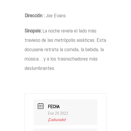
Contacto
Dirección :
Joe Evans
Sinopsis:
La noche revela el lado más
travieso de las metrópolis asiáticas. Esta
©2026 COPYRIGHT FLOTHEMES
docuserie retrata la comida, la bebida, la
música… y a los trasnochadores más
deslumbrantes.
FECHA
Ene 20 2022
¡Caducado!