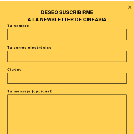
×
DESEO SUSCRIBIRME
+ Añadir Google Calendar
A LA
NEWSLETTER DE CINEASIA
Tu nombre
+ exportación iCal / Outlook
Tu correo electrónico
Ciudad
El evento está terminado.
Tu mensaje (opcional)
COMPARTIR ESTE EVENTO