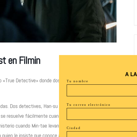
st en Filmin
A L
 o «True Detective» donde dos detectives rivales deberán
Tu nombre
as. Dos detectives, Han-su y Min-tae, rivales desde
Tu correo electrónico
e se resuelve fácilmente cuando Han-su arresta al presunto
misterio cuando Min-tae levanta sospechas sobre el reciente
Ciudad
 quien le insiste que conoce al verdadero culpable. Además,