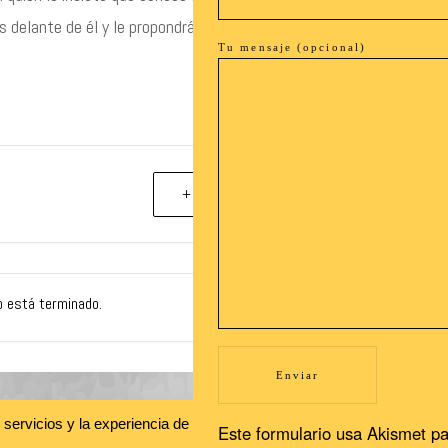
s delante de él y le propondrá un pacto secreto. Pronto
Tu mensaje (opcional)
+ exportación iCal / Outlook
o está terminado.
Recibe nuestras novedades en tu buzón!
s servicios y la experiencia de usuario. Si continuas navegando, con
Este formulario usa Akismet pa
Newsletter