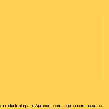
sideramos que acepta su uso. Puedes cambiar la configuración u
ra reducir el spam.
Aprende cómo se procesan tus datos.