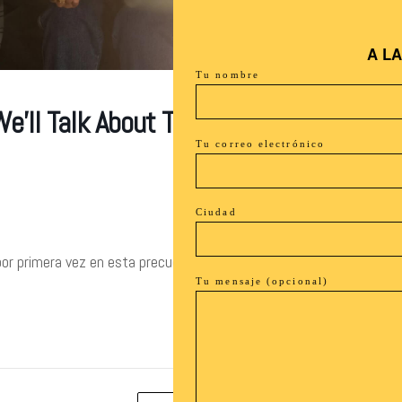
A L
Tu nombre
We’ll Talk About That Day» en
Tu correo electrónico
Ciudad
por primera vez en esta precuela de «One Day We’ll Talk
Tu mensaje (opcional)