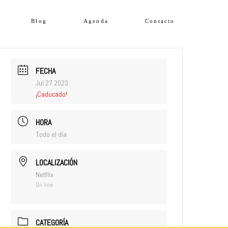
Blog
Agenda
Contacto
FECHA
Jul 27 2023
¡Caducado!
HORA
Todo el día
LOCALIZACIÓN
Netflix
On line
CATEGORÍA