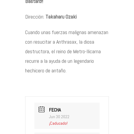
Bastard!!
Contacto
Dirección:
Takaharu Ozaki
Cuando unas fuerzas malignas amenazan
con resucitar a Anthrasax, la diosa
©2026 COPYRIGHT FLOTHEMES
destructora, el reino de Metro-llicarna
recurre a la ayuda de un legendario
hechicero de antaño.
FECHA
Jun 30 2022
¡Caducado!