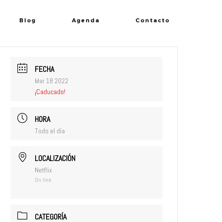
Blog
Agenda
Contacto
FECHA
Mar 18 2022
¡Caducado!
HORA
Todo el día
LOCALIZACIÓN
Netflix
On line
CATEGORÍA