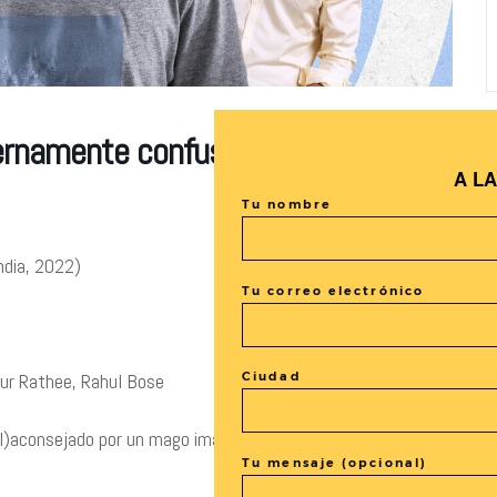
Eternamente confusos y deseosos de
A L
Tu nombre
ndia, 2022)
Tu correo electrónico
nkur Rathee, Rahul Bose
Ciudad
mal)aconsejado por un mago imaginario intenta no sabotearse a
Tu mensaje (opcional)