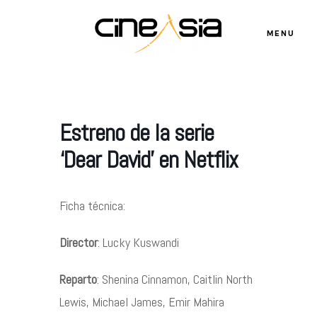
MENU
Servicios
Estreno de la serie
Cursos
‘Dear David’ en Netflix
Equipo
Ficha técnica:
Director
: Lucky Kuswandi
Blog
Reparto
:
Shenina Cinnamon
,
Caitlin North
Agenda
Lewis
,
Michael James
,
Emir Mahira