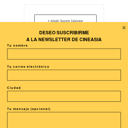
+ Añadir Google Calendar
×
DESEO SUSCRIBIRME
+ exportación iCal / Outlook
A LA
NEWSLETTER DE CINEASIA
Tu nombre
Tu correo electrónico
El evento está terminado.
Ciudad
Tags:
,
,
CUBE JAPONÉS
JAPÓN
NETFLIX
Tu mensaje (opcional)
COMPARTIR ESTE EVENTO