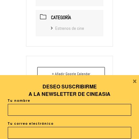
CATEGORÍA
Estrenos de cine
+ Añadir Google Calendar
×
DESEO SUSCRIBIRME
+ exportación iCal / Outlook
A LA
NEWSLETTER DE CINEASIA
Tu nombre
Tu correo electrónico
El evento está terminado.