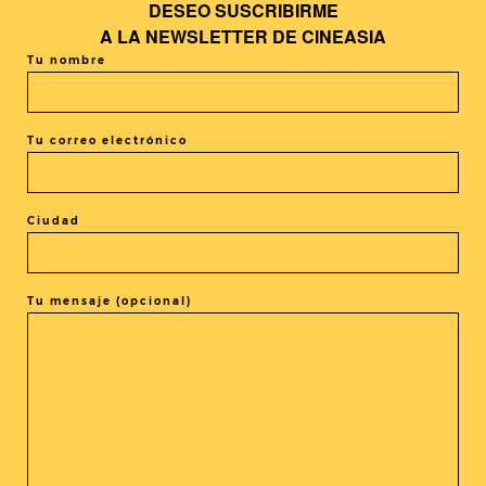
DESEO SUSCRIBIRME
+ Añadir Google Calendar
A LA
NEWSLETTER DE CINEASIA
Tu nombre
+ exportación iCal / Outlook
Tu correo electrónico
Ciudad
El evento está terminado.
Tu mensaje (opcional)
COMPARTIR ESTE EVENTO